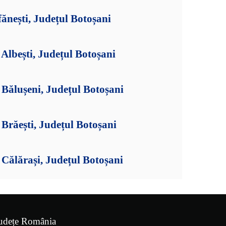
fănești, Județul Botoșani
lbești, Județul Botoșani
Bălușeni, Județul Botoșani
Brăești, Județul Botoșani
Călărași, Județul Botoșani
udețe România