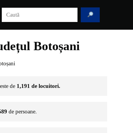
Caută
udețul Botoșani
otoșani
 este de
1,191
de locuitori.
589
de persoane.