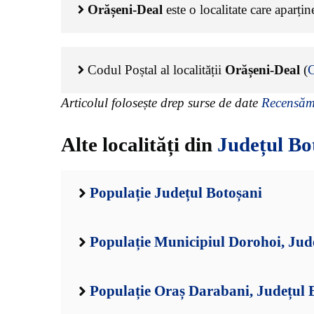
Orășeni-Deal
este o localitate care aparți
Codul Poștal al localității
Orășeni-Deal
(
C
Articolul folosește drep surse de date
Recensămâ
Alte localități din
Județul Bo
Populație Județul Botoșani
Populație Municipiul Dorohoi, Jud
Populație Oraș Darabani, Județul 