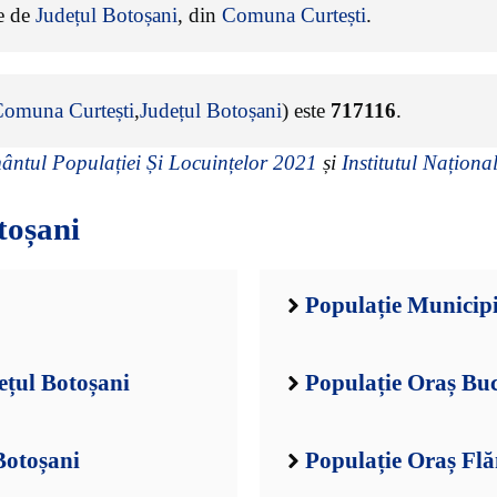
ne de
Județul Botoșani
, din
Comuna Curtești
.
omuna Curtești
,
Județul Botoșani
) este
717116
.
ntul Populației Și Locuințelor 2021
și
Institutul Național
toșani
Populație Municipi
ețul Botoșani
Populație Oraș Buc
Botoșani
Populație Oraș Flă