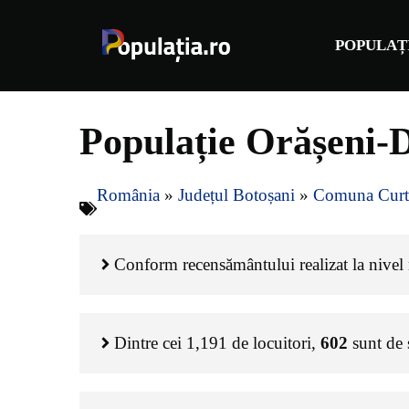
Sari
la
POPULAȚ
conținut
Populație Orășeni-D
România
»
Județul Botoșani
»
Comuna Curte
Conform recensământului realizat la nivel n
Dintre cei
1,191
de locuitori,
602
sunt de