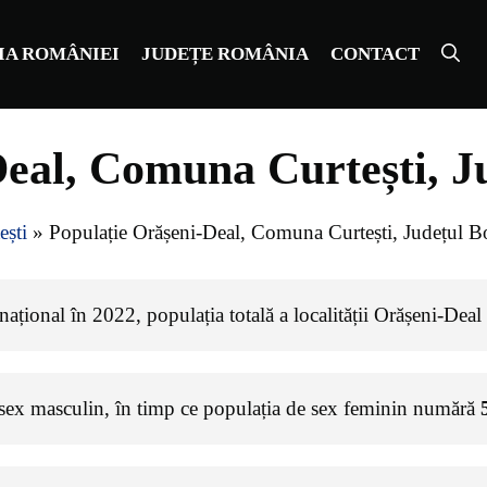
IA ROMÂNIEI
JUDEȚE ROMÂNIA
CONTACT
eal, Comuna Curtești, J
ști
»
Populație Orășeni-Deal, Comuna Curtești, Județul B
ațional în 2022, populația totală a localității Orășeni-Deal
 sex masculin, în timp ce populația de sex feminin numără