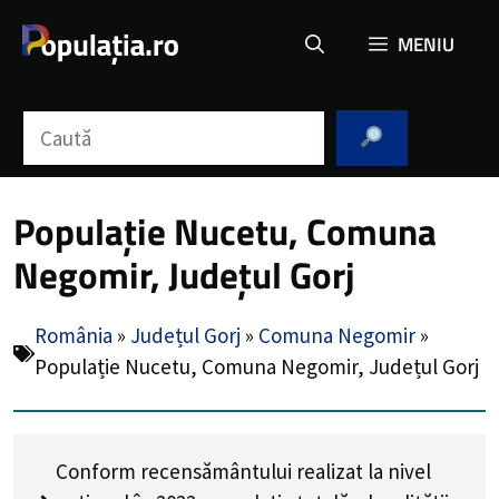
Sari
MENIU
la
conținut
Caută
Populație Nucetu, Comuna
Negomir, Județul Gorj
România
»
Județul Gorj
»
Comuna Negomir
»
Populație Nucetu, Comuna Negomir, Județul Gorj
Conform recensământului realizat la nivel