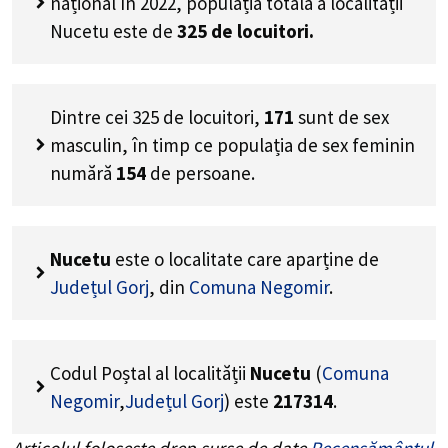
național în 2022, populația totală a localității
Nucetu este de
325
de locuitori.
Dintre cei
325
de locuitori,
171
sunt de sex
masculin, în timp ce populația de sex feminin
numără
154
de persoane.
Nucetu
este o localitate care aparține de
Județul Gorj
, din
Comuna Negomir
.
Codul Poștal al localității
Nucetu
(
Comuna
Negomir
,
Județul Gorj
) este
217314
.
Articolul folosește drep surse de date
Recensământul