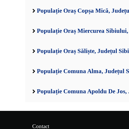
Populație Oraș Copșa Mică, Județu
Populație Oraș Miercurea Sibiului,
Populație Oraș Săliște, Județul Sib
Populație Comuna Alma, Județul S
Populație Comuna Apoldu De Jos, 
Contact