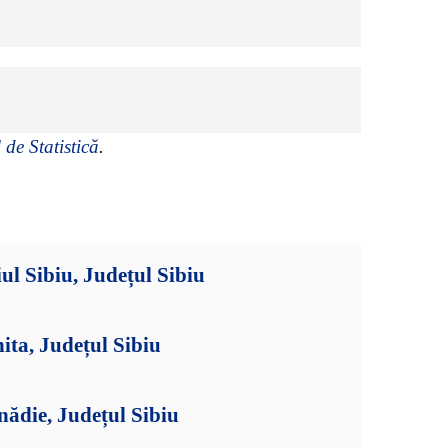
 de Statistică
.
ul Sibiu, Județul Sibiu
ita, Județul Sibiu
nădie, Județul Sibiu