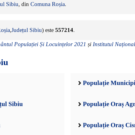
ul Sibiu
, din
Comuna Roșia
.
oșia
,
Județul Sibiu
) este
557214
.
ntul Populației Și Locuințelor 2021
și
Institutul Național
biu
Populație Municipi
țul Sibiu
Populație Oraș Agn
u
Populație Oraș Cis