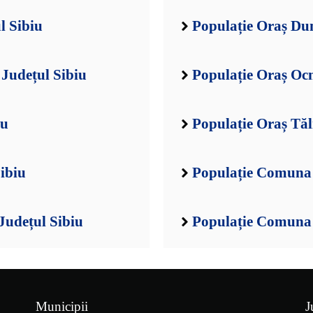
l Sibiu
Populație Oraș Du
 Județul Sibiu
Populație Oraș Ocn
iu
Populație Oraș Tăl
ibiu
Populație Comuna A
Județul Sibiu
Populație Comuna 
Municipii
J