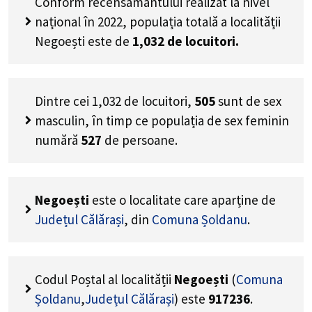
Conform recensământului realizat la nivel
național în 2022, populația totală a localității
Negoești este de
1,032
de locuitori.
Dintre cei
1,032
de locuitori,
505
sunt de sex
masculin, în timp ce populația de sex feminin
numără
527
de persoane.
Negoești
este o localitate care aparține de
Județul Călărași
, din
Comuna Șoldanu
.
Codul Poștal al localității
Negoești
(
Comuna
Șoldanu
,
Județul Călărași
) este
917236
.