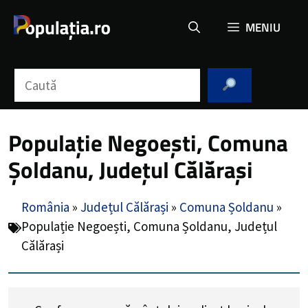
Sari
MENIU
la
conținut
Caută
Populație Negoești, Comuna
Șoldanu, Județul Călărași
România
»
Județul Călărași
»
Comuna Șoldanu
»
Populație Negoești, Comuna Șoldanu, Județul
Călărași