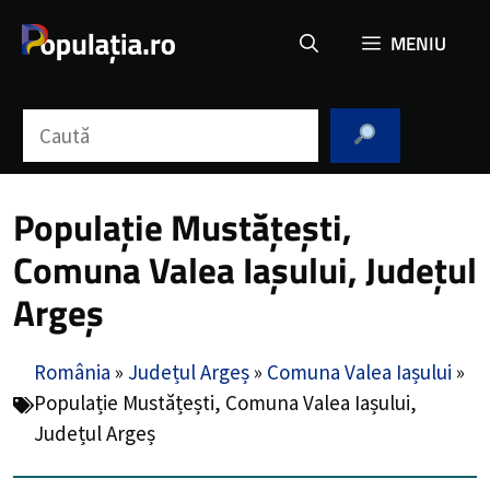
Sari
MENIU
la
conținut
Caută
Populație Mustățești,
Comuna Valea Iașului, Județul
Argeș
România
»
Județul Argeș
»
Comuna Valea Iașului
»
Populație Mustățești, Comuna Valea Iașului,
Județul Argeș