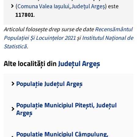
(
Comuna Valea Iașului
,
Județul Argeș
) este
117801
.
Articolul folosește drep surse de date
Recensământul
Populației Și Locuințelor 2021
și
Institutul Național de
Statistică
.
Alte localități din
Județul Argeș
Populație Județul Argeș
Populație Municipiul Pitești, Județul
Argeș
Populație Municipiul Câmpulung,