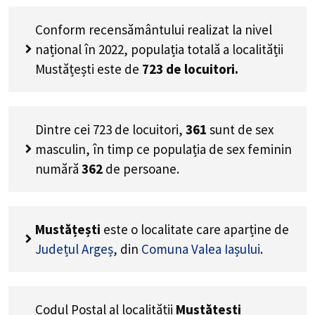
Conform recensământului realizat la nivel
național în 2022, populația totală a localității
Mustățești este de
723
de locuitori.
Dintre cei
723
de locuitori,
361
sunt de sex
masculin, în timp ce populația de sex feminin
numără
362
de persoane.
Mustățești
este o localitate care aparține de
Județul Argeș
, din
Comuna Valea Iașului
.
Codul Poștal al localității
Mustățești