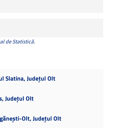
al de Statistică
.
l Slatina, Județul Olt
, Județul Olt
gănești-Olt, Județul Olt