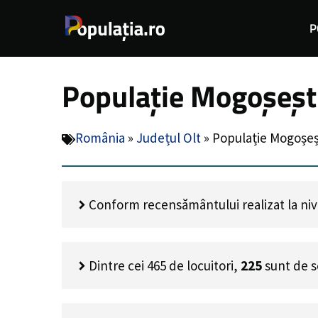
Sari
P
la
conținut
Populație Mogoșești,
România
»
Județul Olt
»
Populație Mogoșeșt
Conform recensământului realizat la nivel
Dintre cei
465
de locuitori,
225
sunt de s