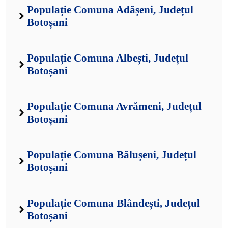
Populație Comuna Adășeni, Județul
Botoșani
Populație Comuna Albești, Județul
Botoșani
Populație Comuna Avrămeni, Județul
Botoșani
Populație Comuna Bălușeni, Județul
Botoșani
Populație Comuna Blândești, Județul
Botoșani