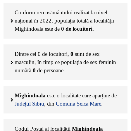
Conform recensământului realizat la nivel
național în 2022, populația totală a localității
Mighindoala este de
0
de locuitori.
Dintre cei
0
de locuitori,
0
sunt de sex
masculin, în timp ce populația de sex feminin
numără
0
de persoane.
Mighindoala
este o localitate care aparține de
Județul Sibiu
, din
Comuna Șeica Mare
.
Codul Poștal al localității
Mighindoala