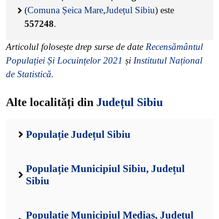
(
Comuna Șeica Mare
,
Județul Sibiu
) este
557248
.
Articolul folosește drep surse de date
Recensământul
Populației Și Locuințelor 2021
și
Institutul Național
de Statistică
.
Alte localități din
Județul Sibiu
Populație Județul Sibiu
Populație Municipiul Sibiu, Județul
Sibiu
Populație Municipiul Mediaș, Județul