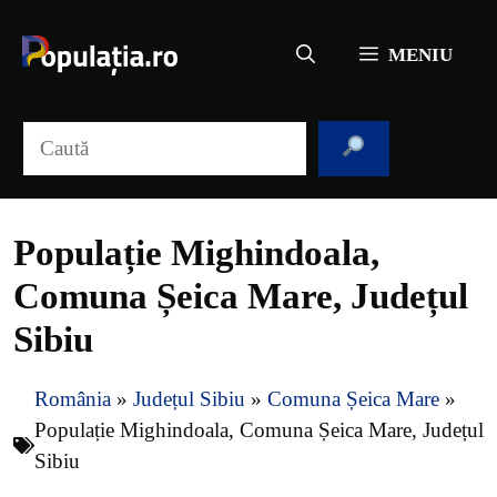
Sari
la
MENIU
conținut
Caută
Populație Mighindoala,
Comuna Șeica Mare, Județul
Sibiu
România
»
Județul Sibiu
»
Comuna Șeica Mare
»
Populație Mighindoala, Comuna Șeica Mare, Județul
Sibiu