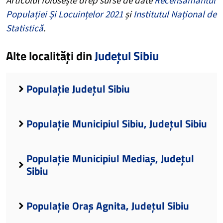
Populației Și Locuințelor 2021
și
Institutul Național de
Statistică
.
Alte localități din
Județul Sibiu
Populație Județul Sibiu
Populație Municipiul Sibiu, Județul Sibiu
Populație Municipiul Mediaș, Județul
Sibiu
Populație Oraș Agnita, Județul Sibiu