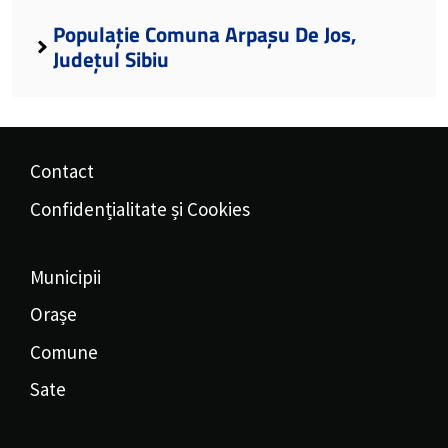
Populație Comuna Arpașu De Jos,
Județul Sibiu
Contact
Confidențialitate și Cookies
Municipii
Orașe
Comune
Sate