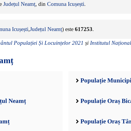
de
Județul Neamț
, din
Comuna Icușești
.
una Icușești
,
Județul Neamț
) este
617253
.
ntul Populației Și Locuințelor 2021
și
Institutul Național
eamț
Populație Municip
țul Neamț
Populație Oraș Bic
eamț
Populație Oraș Tâ