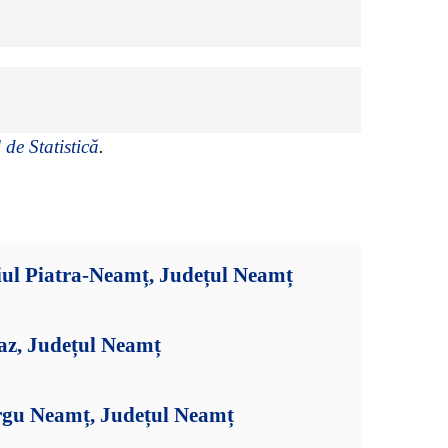
 de Statistică
.
iul Piatra-Neamț, Județul Neamț
az, Județul Neamț
rgu Neamț, Județul Neamț