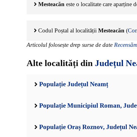
Mesteacăn
este o localitate care aparține 
Codul Poștal al localității
Mesteacăn
(
Com
Articolul folosește drep surse de date
Recensămâ
Alte localități din
Județul N
Populație Județul Neamț
Populație Municipiul Roman, Jude
Populație Oraș Roznov, Județul N