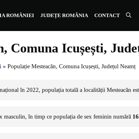
IA ROMÂNIEI
JUDEȚE ROMÂNIA
CONTACT
n, Comuna Icușești, Jude
i
»
Populație Mesteacăn, Comuna Icușești, Județul Neamț
ațional în 2022, populația totală a localității Mesteacăn es
ex masculin, în timp ce populația de sex feminin numără
16