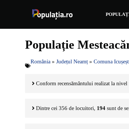
Sari
la
POPULAȚ
conținut
Populație Mesteacă
România
»
Județul Neamț
»
Comuna Icușeșt
Conform recensământului realizat la nivel n
Dintre cei
356
de locuitori,
194
sunt de s