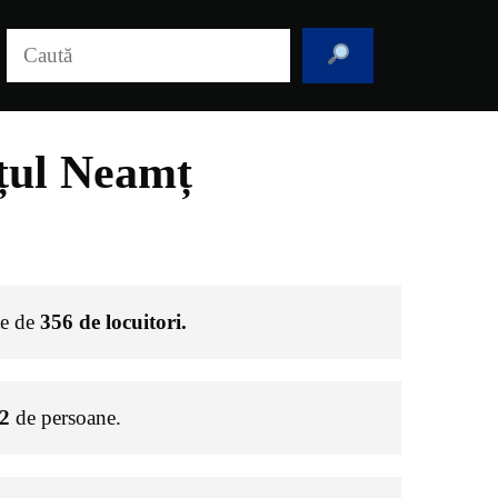
Caută
țul Neamț
te de
356
de locuitori.
2
de persoane.