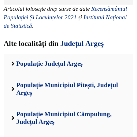
Articolul folosește drep surse de date
Recensământul
Populației Și Locuințelor 2021
și
Institutul Național
de Statistică
.
Alte localități din
Județul Argeș
Populație Județul Argeș
Populație Municipiul Pitești, Județul
Argeș
Populație Municipiul Câmpulung,
Județul Argeș