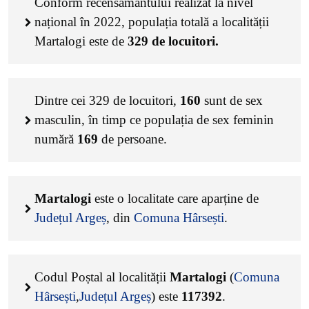
Conform recensământului realizat la nivel
național în 2022, populația totală a localității
Martalogi este de
329
de locuitori.
Dintre cei
329
de locuitori,
160
sunt de sex
masculin, în timp ce populația de sex feminin
numără
169
de persoane.
Martalogi
este o localitate care aparține de
Județul Argeș
, din
Comuna Hârsești
.
Codul Poștal al localității
Martalogi
(
Comuna
Hârsești
,
Județul Argeș
) este
117392
.