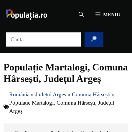
Sari
la
MENIU
conținut
Caută
Populație Martalogi, Comuna
Hârsești, Județul Argeș
România
»
Județul Argeș
»
Comuna Hârsești
»
Populație Martalogi, Comuna Hârsești, Județul
Argeș