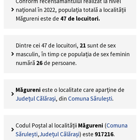
Conform recensământului realizat la nivel
național în 2022, populația totală a localității
Măgureni este de
47
de locuitori.
Dintre cei
47
de locuitori,
21
sunt de sex
masculin, în timp ce populația de sex feminin
numără
26
de persoane.
Măgureni
este o localitate care aparține de
Județul Călărași
, din
Comuna Sărulești
.
Codul Poștal al localității
Măgureni
(
Comuna
Sărulești
,
Județul Călărași
) este
917216
.