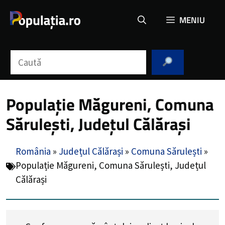
Sari
MENIU
la
conținut
Caută
Populație Măgureni, Comuna
Sărulești, Județul Călărași
România
»
Județul Călărași
»
Comuna Sărulești
»
Populație Măgureni, Comuna Sărulești, Județul
Călărași