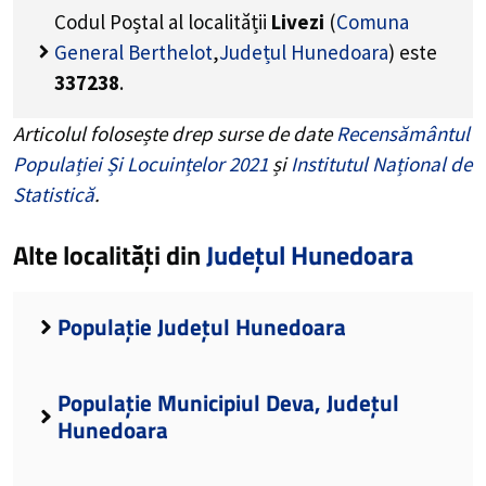
Codul Poștal al localității
Livezi
(
Comuna
General Berthelot
,
Județul Hunedoara
) este
337238
.
Articolul folosește drep surse de date
Recensământul
Populației Și Locuințelor 2021
și
Institutul Național de
Statistică
.
Alte localități din
Județul Hunedoara
Populație Județul Hunedoara
Populație Municipiul Deva, Județul
Hunedoara