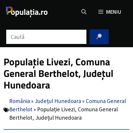
Sari
MENIU
la
conținut
Caută
Populație Livezi, Comuna
General Berthelot, Județul
Hunedoara
România
»
Județul Hunedoara
»
Comuna General
Berthelot
»
Populație Livezi, Comuna General
Berthelot, Județul Hunedoara