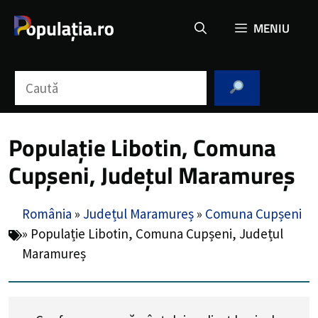
Sari
MENIU
la
conținut
Caută
Populație Libotin, Comuna
Cupșeni, Județul Maramureș
România
»
Județul Maramureș
»
Comuna Cupșeni
»
Populație Libotin, Comuna Cupșeni, Județul
Maramureș