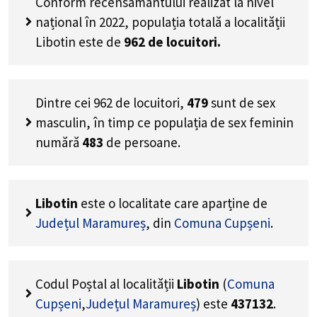
Conform recensământului realizat la nivel
național în 2022, populația totală a localității
Libotin este de
962
de locuitori.
Dintre cei
962
de locuitori,
479
sunt de sex
masculin, în timp ce populația de sex feminin
numără
483
de persoane.
Libotin
este o localitate care aparține de
Județul Maramureș
, din
Comuna Cupșeni
.
Codul Poștal al localității
Libotin
(
Comuna
Cupșeni
,
Județul Maramureș
) este
437132
.