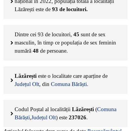
național în 2022, populația totală a localității
Lăzărești este de
93
de locuitori.
Dintre cei
93
de locuitori,
45
sunt de sex
masculin, în timp ce populația de sex feminin
numără
48
de persoane.
Lăzărești
este o localitate care aparține de
Județul Olt
, din
Comuna Bărăști
.
Codul Poștal al localității
Lăzărești
(
Comuna
Bărăști
,
Județul Olt
) este
237026
.