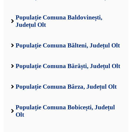
Populație Comuna Baldovinești,
Județul Olt
Populație Comuna Bălteni, Județul Olt
Populație Comuna Bărăști, Județul Olt
Populație Comuna Bârza, Județul Olt
Populație Comuna Bobicești, Județul
Olt