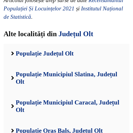
Articolul folosește drep surse de date
Recensământul
Populației Și Locuințelor 2021
și
Institutul Național
de Statistică
.
Alte localități din
Județul Olt
Populație Județul Olt
Populație Municipiul Slatina, Județul
Olt
Populație Municipiul Caracal, Județul
Olt
Populație Oraș Balș, Județul Olt