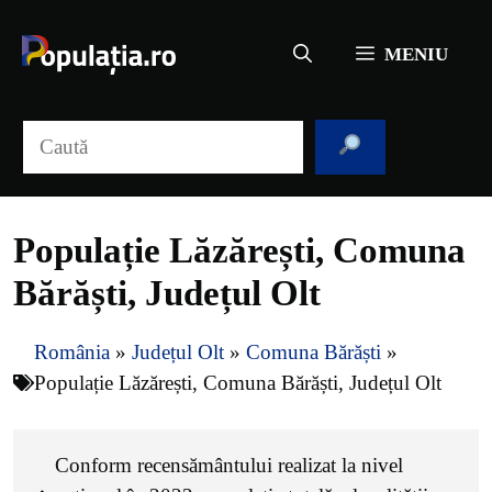
Sari
la
MENIU
conținut
Caută
Populație Lăzărești, Comuna
Bărăști, Județul Olt
România
»
Județul Olt
»
Comuna Bărăști
»
Populație Lăzărești, Comuna Bărăști, Județul Olt
Conform recensământului realizat la nivel