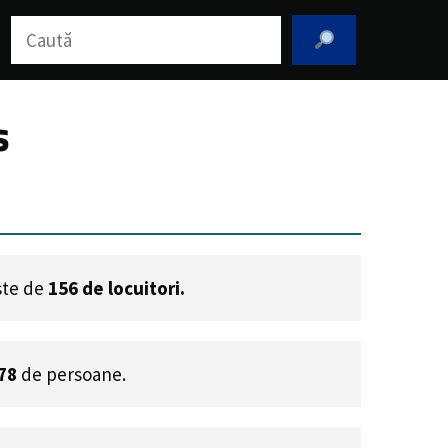
Caută
ș
este de
156
de locuitori.
78
de persoane.