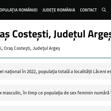
OPULAȚIA ROMÂNIEI
JUDEȚE ROMÂNIA
CONTACT
aș Costești, Județul Arge
i, Oraș Costești, Județul Argeș
 național în 2022, populația totală a localității Lăceni 
x masculin, în timp ce populația de sex feminin numără