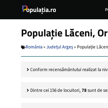
Sari
P
la
conținut
Populație Lăceni, Or
România
»
Județul Argeș
»
Populație Lăcen
Conform recensământului realizat la nivel
Dintre cei
156
de locuitori,
78
sunt de se