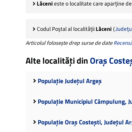
Lăceni
este o localitate care aparține d
Codul Poștal al localității
Lăceni
(
Județu
Articolul folosește drep surse de date
Recensă
Alte localități din
Oraș Costeș
Populație Județul Argeș
Populație Municipiul Câmpulung, J
Populație Oraș Costești, Județul A