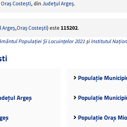
e
Oraș Costești
, din
Județul Argeș
.
l Argeș
,
Oraș Costești
) este
115202
.
mântul Populației Și Locuințelor 2021
și
Institutul Națion
ti
Populație Municipiu
udețul Argeș
Populație Municipi
rgeș
Populație Oraș Mio