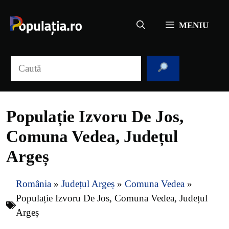
Sari
la
MENIU
conținut
Caută
Populație Izvoru De Jos,
Comuna Vedea, Județul
Argeș
România
»
Județul Argeș
»
Comuna Vedea
»
Populație Izvoru De Jos, Comuna Vedea, Județul
Argeș