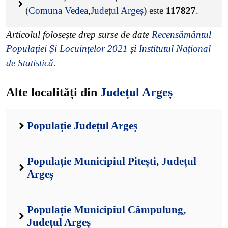
(
Comuna Vedea
,
Județul Argeș
) este
117827
.
Articolul folosește drep surse de date
Recensământul
Populației Și Locuințelor 2021
și
Institutul Național
de Statistică
.
Alte localități din
Județul Argeș
Populație Județul Argeș
Populație Municipiul Pitești, Județul
Argeș
Populație Municipiul Câmpulung,
Județul Argeș