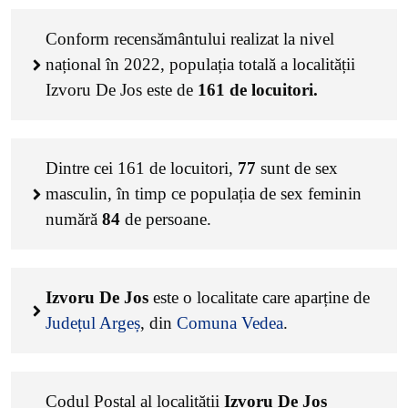
Conform recensământului realizat la nivel
național în 2022, populația totală a localității
Izvoru De Jos este de
161
de locuitori.
Dintre cei
161
de locuitori,
77
sunt de sex
masculin, în timp ce populația de sex feminin
numără
84
de persoane.
Izvoru De Jos
este o localitate care aparține de
Județul Argeș
, din
Comuna Vedea
.
Codul Poștal al localității
Izvoru De Jos