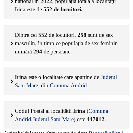
național în 2022, populația totală a localității
Irina este de
552
de locuitori.
Dintre cei
552
de locuitori,
258
sunt de sex
masculin, în timp ce populația de sex feminin
numără
294
de persoane.
Irina
este o localitate care aparține de
Județul
Satu Mare
, din
Comuna Andrid
.
Codul Poștal al localității
Irina
(
Comuna
Andrid
,
Județul Satu Mare
) este
447012
.