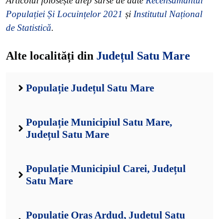
Articolul folosește drep surse de date
Recensământul
Populației Și Locuințelor 2021
și
Institutul Național
de Statistică
.
Alte localități din
Județul Satu Mare
Populație Județul Satu Mare
Populație Municipiul Satu Mare,
Județul Satu Mare
Populație Municipiul Carei, Județul
Satu Mare
Populație Oraș Ardud, Județul Satu