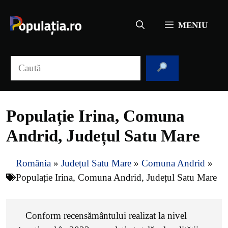
Sari
la
MENIU
conținut
Caută
Populație Irina, Comuna
Andrid, Județul Satu Mare
România
»
Județul Satu Mare
»
Comuna Andrid
»
Populație Irina, Comuna Andrid, Județul Satu Mare
Conform recensământului realizat la nivel