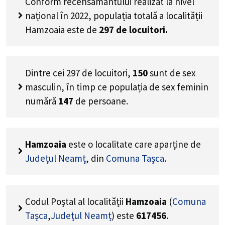
Conform recensământului realizat la nivel
național în 2022, populația totală a localității
Hamzoaia este de
297
de locuitori.
Dintre cei
297
de locuitori,
150
sunt de sex
masculin, în timp ce populația de sex feminin
numără
147
de persoane.
Hamzoaia
este o localitate care aparține de
Județul Neamț
, din
Comuna Tașca
.
Codul Poștal al localității
Hamzoaia
(
Comuna
Tașca
,
Județul Neamț
) este
617456
.