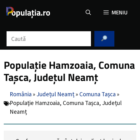
Sari
MENIU
la
conținut
Caută
Populație Hamzoaia, Comuna
Tașca, Județul Neamț
România
»
Județul Neamț
»
Comuna Tașca
»
Populație Hamzoaia, Comuna Tașca, Județul
Neamț