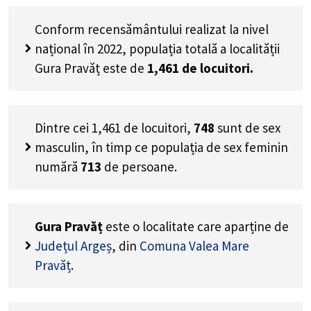
Conform recensământului realizat la nivel
național în 2022, populația totală a localității
Gura Pravăț este de
1,461
de locuitori.
Dintre cei
1,461
de locuitori,
748
sunt de sex
masculin, în timp ce populația de sex feminin
numără
713
de persoane.
Gura Pravăț
este o localitate care aparține de
Județul Argeș
, din
Comuna Valea Mare
Pravăț
.