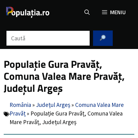
Sari
MENIU
la
conținut
Caută
Populație Gura Pravăț,
Comuna Valea Mare Pravăț,
Județul Argeș
România
»
Județul Argeș
»
Comuna Valea Mare
Pravăț
»
Populație Gura Pravăț, Comuna Valea
Mare Pravăț, Județul Argeș