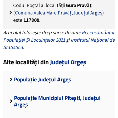
Codul Poștal al localității
Gura Pravăț
(
Comuna Valea Mare Pravăț
,
Județul Argeș
)
este
117809
.
Articolul folosește drep surse de date
Recensământul
Populației Și Locuințelor 2021
și
Institutul Național de
Statistică
.
Alte localități din
Județul Argeș
Populație Județul Argeș
Populație Municipiul Pitești, Județul
Argeș