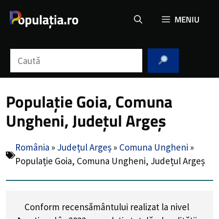
Sari
MENIU
la
conținut
Caută
Populație Goia, Comuna
Ungheni, Județul Argeș
România
»
Județul Argeș
»
Comuna Ungheni
»
Populație Goia, Comuna Ungheni, Județul Argeș
Conform recensământului realizat la nivel