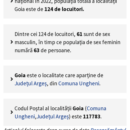
național în 2022, populația totală a localității
Goia este de
124
de locuitori.
Dintre cei
124
de locuitori,
61
sunt de sex
masculin, în timp ce populația de sex feminin
numără
63
de persoane.
Goia
este o localitate care aparține de
Județul Argeș
, din
Comuna Ungheni
.
Codul Poștal al localității
Goia
(
Comuna
Ungheni
,
Județul Argeș
) este
117783
.
Articolul folosește drep surse de date
Recensământul