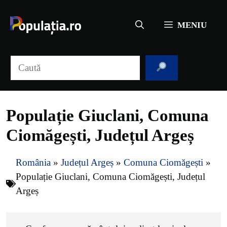
Sari
la
MENIU
conținut
Caută
Populație Giuclani, Comuna
Ciomăgești, Județul Argeș
România
»
Județul Argeș
»
Comuna Ciomăgești
»
Populație Giuclani, Comuna Ciomăgești, Județul
Argeș