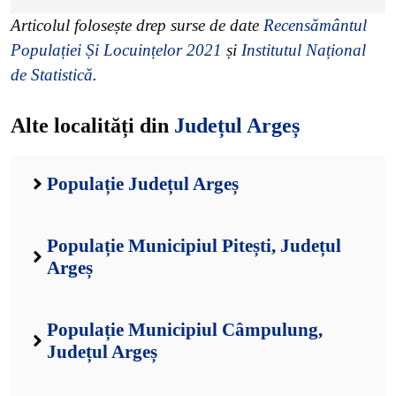
Articolul folosește drep surse de date
Recensământul
Populației Și Locuințelor 2021
și
Institutul Național
de Statistică
.
Alte localități din
Județul Argeș
Populație Județul Argeș
Populație Municipiul Pitești, Județul
Argeș
Populație Municipiul Câmpulung,
Județul Argeș