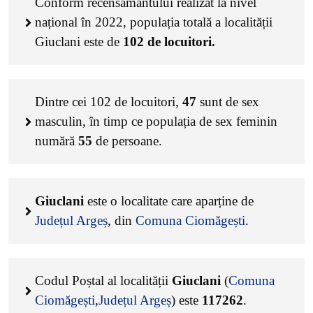
Conform recensământului realizat la nivel
național în 2022, populația totală a localității
Giuclani este de
102
de locuitori.
Dintre cei
102
de locuitori,
47
sunt de sex
masculin, în timp ce populația de sex feminin
numără
55
de persoane.
Giuclani
este o localitate care aparține de
Județul Argeș
, din
Comuna Ciomăgești
.
Codul Poștal al localității
Giuclani
(
Comuna
Ciomăgești
,
Județul Argeș
) este
117262
.