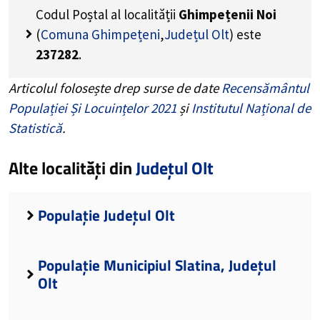
Codul Poștal al localității
Ghimpețenii Noi
(
Comuna Ghimpețeni
,
Județul Olt
) este
237282
.
Articolul folosește drep surse de date
Recensământul
Populației Și Locuințelor 2021
și
Institutul Național de
Statistică
.
Alte localități din
Județul Olt
Populație Județul Olt
Populație Municipiul Slatina, Județul
Olt