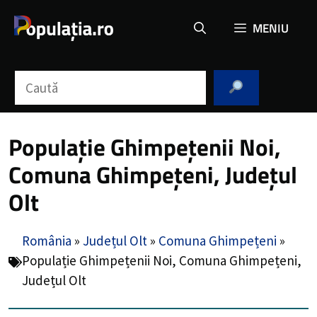
Sari
MENIU
la
conținut
Caută
Populație Ghimpețenii Noi,
Comuna Ghimpețeni, Județul
Olt
România
»
Județul Olt
»
Comuna Ghimpețeni
»
Populație Ghimpețenii Noi, Comuna Ghimpețeni,
Județul Olt