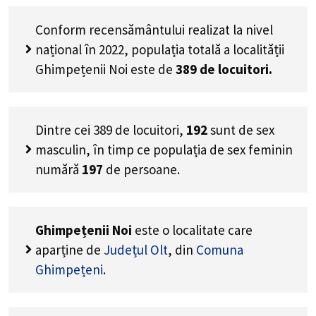
Conform recensământului realizat la nivel
național în 2022, populația totală a localității
Ghimpețenii Noi este de
389
de locuitori.
Dintre cei
389
de locuitori,
192
sunt de sex
masculin, în timp ce populația de sex feminin
numără
197
de persoane.
Ghimpețenii Noi
este o localitate care
aparține de
Județul Olt
, din
Comuna
Ghimpețeni
.