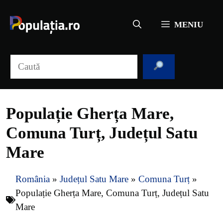
Sari
la
MENIU
conținut
Caută
Populație Gherța Mare,
Comuna Turț, Județul Satu
Mare
România
»
Județul Satu Mare
»
Comuna Turț
»
Populație Gherța Mare, Comuna Turț, Județul Satu
Mare