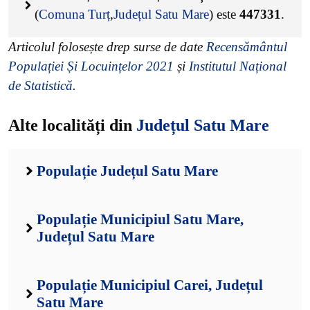
(
Comuna Turț
,
Județul Satu Mare
) este
447331
.
Articolul folosește drep surse de date
Recensământul
Populației Și Locuințelor 2021
și
Institutul Național
de Statistică
.
Alte localități din
Județul Satu Mare
Populație Județul Satu Mare
Populație Municipiul Satu Mare,
Județul Satu Mare
Populație Municipiul Carei, Județul
Satu Mare