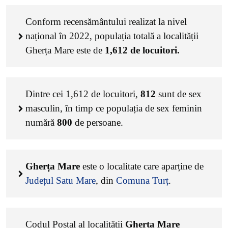
Conform recensământului realizat la nivel
național în 2022, populația totală a localității
Gherța Mare este de
1,612
de locuitori.
Dintre cei
1,612
de locuitori,
812
sunt de sex
masculin, în timp ce populația de sex feminin
numără
800
de persoane.
Gherța Mare
este o localitate care aparține de
Județul Satu Mare
, din
Comuna Turț
.
Codul Poștal al localității
Gherța Mare