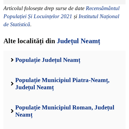
Articolul folosește drep surse de date
Recensământul
Populației Și Locuințelor 2021
și
Institutul Național
de Statistică
.
Alte localități din
Județul Neamț
Populație Județul Neamț
Populație Municipiul Piatra-Neamț,
Județul Neamț
Populație Municipiul Roman, Județul
Neamț