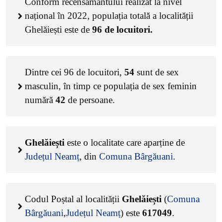
Conform recensământului realizat la nivel
național în 2022, populația totală a localității
Ghelăiești este de
96
de locuitori.
Dintre cei
96
de locuitori,
54
sunt de sex
masculin, în timp ce populația de sex feminin
numără
42
de persoane.
Ghelăiești
este o localitate care aparține de
Județul Neamț
, din
Comuna Bârgăuani
.
Codul Poștal al localității
Ghelăiești
(
Comuna
Bârgăuani
,
Județul Neamț
) este
617049
.