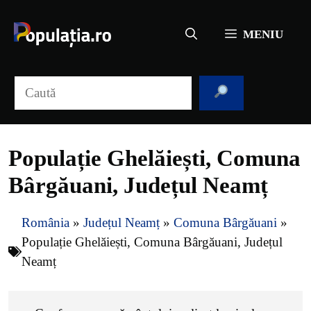
Sari
la
MENIU
conținut
Caută
Populație Ghelăiești, Comuna
Bârgăuani, Județul Neamț
România
»
Județul Neamț
»
Comuna Bârgăuani
»
Populație Ghelăiești, Comuna Bârgăuani, Județul
Neamț