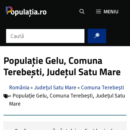
Sari
MENIU
la
conținut
Caută
Populație Gelu, Comuna
Terebești, Județul Satu Mare
România
»
Județul Satu Mare
»
Comuna Terebești
»
Populație Gelu, Comuna Terebești, Județul Satu
Mare