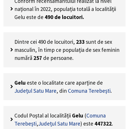
Conform recensământului realizat la nivel
național în 2022, populația totală a localității
Gelu este de
490
de locuitori.
Dintre cei
490
de locuitori,
233
sunt de sex
masculin, în timp ce populația de sex feminin
numără
257
de persoane.
Gelu
este o localitate care aparține de
Județul Satu Mare
, din
Comuna Terebești
.
Codul Poștal al localității
Gelu
(
Comuna
Terebești
,
Județul Satu Mare
) este
447322
.