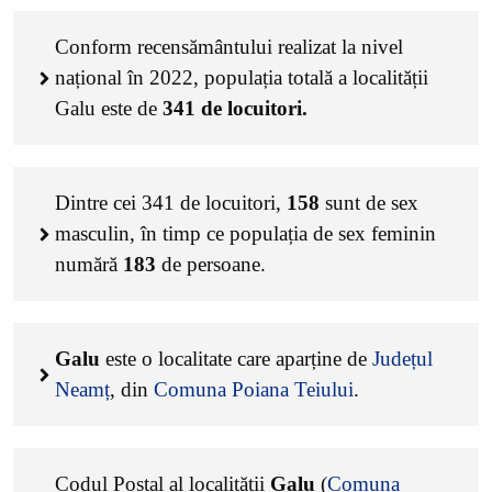
Conform recensământului realizat la nivel
național în 2022, populația totală a localității
Galu este de
341
de locuitori.
Dintre cei
341
de locuitori,
158
sunt de sex
masculin, în timp ce populația de sex feminin
numără
183
de persoane.
Galu
este o localitate care aparține de
Județul
Neamț
, din
Comuna Poiana Teiului
.
Codul Poștal al localității
Galu
(
Comuna