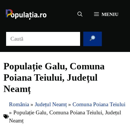
Sari
la
MENIU
conținut
Caută
Populație Galu, Comuna
Poiana Teiului, Județul
Neamț
România
»
Județul Neamț
»
Comuna Poiana Teiului
»
Populație Galu, Comuna Poiana Teiului, Județul
Neamț