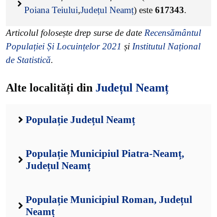
Poiana Teiului
,
Județul Neamț
) este
617343
.
Articolul folosește drep surse de date
Recensământul
Populației Și Locuințelor 2021
și
Institutul Național
de Statistică
.
Alte localități din
Județul Neamț
Populație Județul Neamț
Populație Municipiul Piatra-Neamț,
Județul Neamț
Populație Municipiul Roman, Județul
Neamț