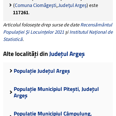
(
Comuna Ciomăgești
,
Județul Argeș
) este
117261
.
Articolul folosește drep surse de date
Recensământul
Populației Și Locuințelor 2021
și
Institutul Național de
Statistică
.
Alte localități din
Județul Argeș
Populație Județul Argeș
Populație Municipiul Pitești, Județul
Argeș
Populație Municipiul Câmpulung,