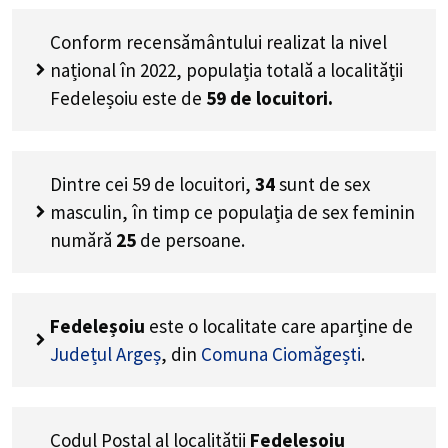
Conform recensământului realizat la nivel
național în 2022, populația totală a localității
Fedeleșoiu este de
59
de locuitori.
Dintre cei
59
de locuitori,
34
sunt de sex
masculin, în timp ce populația de sex feminin
numără
25
de persoane.
Fedeleșoiu
este o localitate care aparține de
Județul Argeș
, din
Comuna Ciomăgești
.
Codul Poștal al localității
Fedeleșoiu