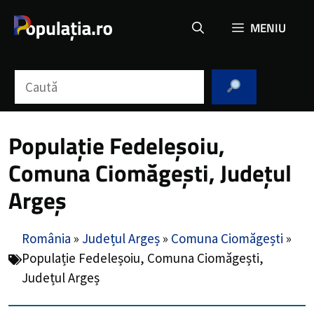
Sari
MENIU
la
conținut
Caută
Populație Fedeleșoiu,
Comuna Ciomăgești, Județul
Argeș
România
»
Județul Argeș
»
Comuna Ciomăgești
»
Populație Fedeleșoiu, Comuna Ciomăgești,
Județul Argeș