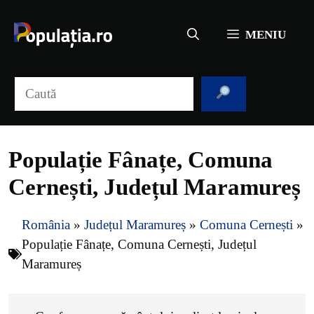
Sari
la
MENIU
conținut
Caută
Populație Fânațe, Comuna
Cernești, Județul Maramureș
România
»
Județul Maramureș
»
Comuna Cernești
»
Populație Fânațe, Comuna Cernești, Județul
Maramureș