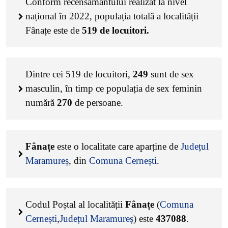
Conform recensământului realizat la nivel
național în 2022, populația totală a localității
Fânațe este de
519
de locuitori.
Dintre cei
519
de locuitori,
249
sunt de sex
masculin, în timp ce populația de sex feminin
numără
270
de persoane.
Fânațe
este o localitate care aparține de
Județul
Maramureș
, din
Comuna Cernești
.
Codul Poștal al localității
Fânațe
(
Comuna
Cernești
,
Județul Maramureș
) este
437088
.