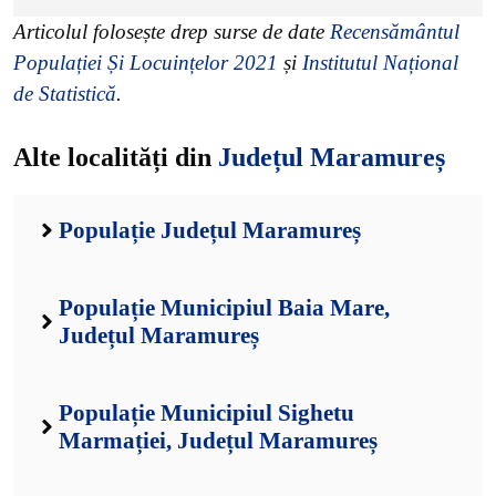
Articolul folosește drep surse de date
Recensământul
Populației Și Locuințelor 2021
și
Institutul Național
de Statistică
.
Alte localități din
Județul Maramureș
Populație Județul Maramureș
Populație Municipiul Baia Mare,
Județul Maramureș
Populație Municipiul Sighetu
Marmației, Județul Maramureș