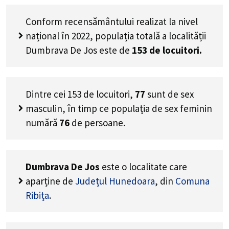
Conform recensământului realizat la nivel
național în 2022, populația totală a localității
Dumbrava De Jos este de
153
de locuitori.
Dintre cei
153
de locuitori,
77
sunt de sex
masculin, în timp ce populația de sex feminin
numără
76
de persoane.
Dumbrava De Jos
este o localitate care
aparține de
Județul Hunedoara
, din
Comuna
Ribița
.