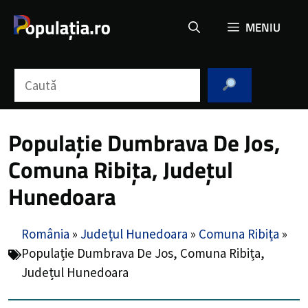
Sari
MENIU
la
conținut
Caută
Populație Dumbrava De Jos,
Comuna Ribița, Județul
Hunedoara
România
»
Județul Hunedoara
»
Comuna Ribița
»
Populație Dumbrava De Jos, Comuna Ribița,
Județul Hunedoara