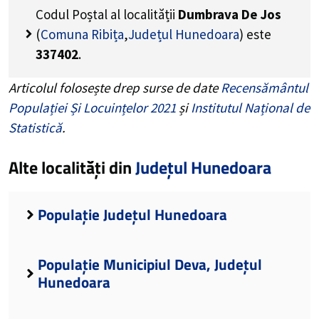
Codul Poștal al localității
Dumbrava De Jos
(
Comuna Ribița
,
Județul Hunedoara
) este
337402
.
Articolul folosește drep surse de date
Recensământul
Populației Și Locuințelor 2021
și
Institutul Național de
Statistică
.
Alte localități din
Județul Hunedoara
Populație Județul Hunedoara
Populație Municipiul Deva, Județul
Hunedoara