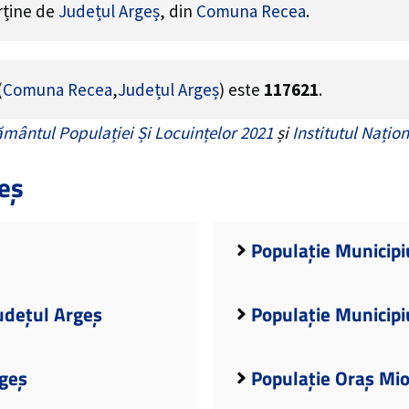
arține de
Județul Argeș
, din
Comuna Recea
.
(
Comuna Recea
,
Județul Argeș
) este
117621
.
mântul Populației Și Locuințelor 2021
și
Institutul Națion
eș
Populație Municipiu
udețul Argeș
Populație Municipi
rgeș
Populație Oraș Mio