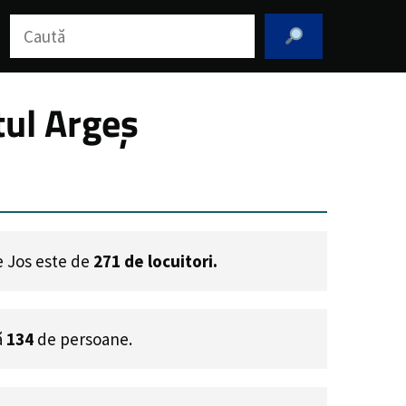
Caută
țul Argeș
De Jos este de
271
de locuitori.
ă
134
de persoane.