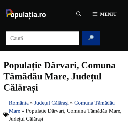
Sari
la
MENIU
conținut
Caută
Populație Dârvari, Comuna
Tămădău Mare, Județul
Călărași
România
»
Județul Călărași
»
Comuna Tămădău
Mare
»
Populație Dârvari, Comuna Tămădău Mare,
Județul Călărași