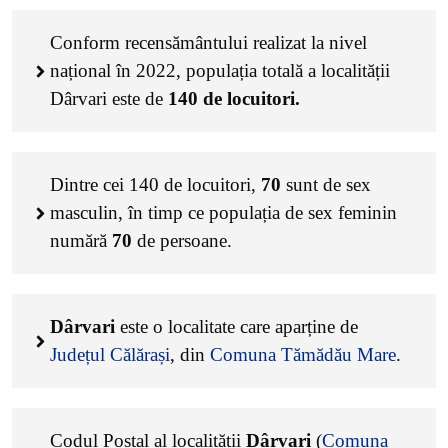
Conform recensământului realizat la nivel
național în 2022, populația totală a localității
Dârvari este de
140
de locuitori.
Dintre cei
140
de locuitori,
70
sunt de sex
masculin, în timp ce populația de sex feminin
numără
70
de persoane.
Dârvari
este o localitate care aparține de
Județul Călărași
, din
Comuna Tămădău Mare
.
Codul Poștal al localității
Dârvari
(
Comuna