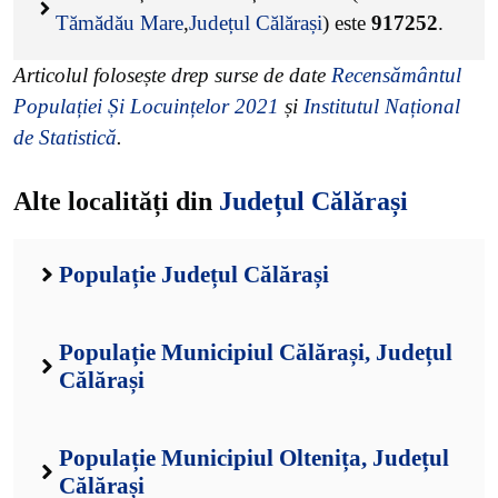
Tămădău Mare
,
Județul Călărași
) este
917252
.
Articolul folosește drep surse de date
Recensământul
Populației Și Locuințelor 2021
și
Institutul Național
de Statistică
.
Alte localități din
Județul Călărași
Populație Județul Călărași
Populație Municipiul Călărași, Județul
Călărași
Populație Municipiul Oltenița, Județul
Călărași