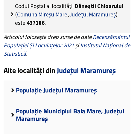
Codul Poștal al localității
Dăneștii Chioarului
(
Comuna Mireșu Mare
,
Județul Maramureș
)
este
437186
.
Articolul folosește drep surse de date
Recensământul
Populației Și Locuințelor 2021
și
Institutul Național de
Statistică
.
Alte localități din
Județul Maramureș
Populație Județul Maramureș
Populație Municipiul Baia Mare, Județul
Maramureș