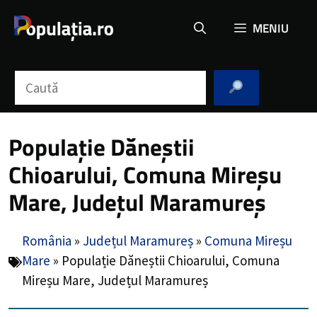
Sari
MENIU
la
conținut
Caută
Populație Dăneștii
Chioarului, Comuna Mireșu
Mare, Județul Maramureș
România
»
Județul Maramureș
»
Comuna Mireșu
Mare
»
Populație Dăneștii Chioarului, Comuna
Mireșu Mare, Județul Maramureș