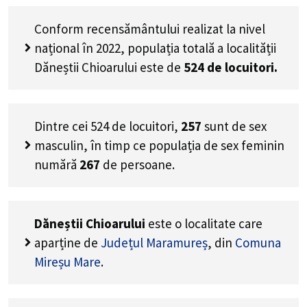
Conform recensământului realizat la nivel
național în 2022, populația totală a localității
Dăneștii Chioarului este de
524
de locuitori.
Dintre cei
524
de locuitori,
257
sunt de sex
masculin, în timp ce populația de sex feminin
numără
267
de persoane.
Dăneștii Chioarului
este o localitate care
aparține de
Județul Maramureș
, din
Comuna
Mireșu Mare
.