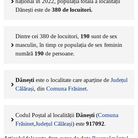
național în 2022, populația totală a localității
Dănești este de
380
de locuitori.
Dintre cei
380
de locuitori,
190
sunt de sex
masculin, în timp ce populația de sex feminin
numără
190
de persoane.
Dănești
este o localitate care aparține de
Județul
Călărași
, din
Comuna Frăsinet
.
Codul Poștal al localității
Dănești
(
Comuna
Frăsinet
,
Județul Călărași
) este
917092
.