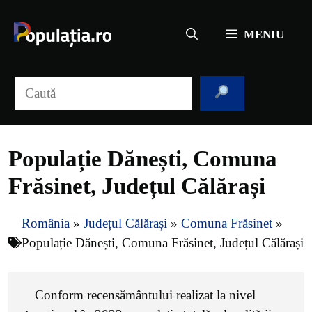
Sari
la
MENIU
conținut
Caută
Populație Dănești, Comuna
Frăsinet, Județul Călărași
România
»
Județul Călărași
»
Comuna Frăsinet
»
Populație Dănești, Comuna Frăsinet, Județul Călărași
Conform recensământului realizat la nivel