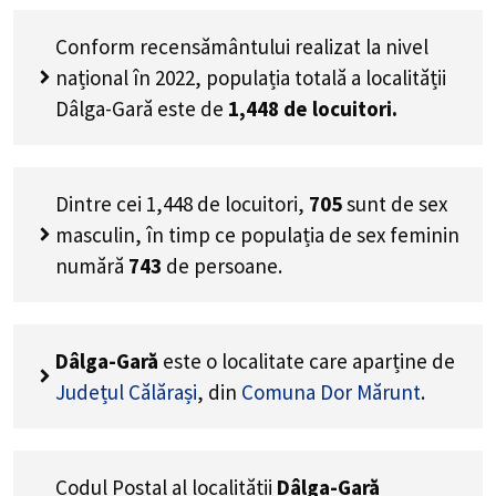
Conform recensământului realizat la nivel
național în 2022, populația totală a localității
Dâlga-Gară este de
1,448
de locuitori.
Dintre cei
1,448
de locuitori,
705
sunt de sex
masculin, în timp ce populația de sex feminin
numără
743
de persoane.
Dâlga-Gară
este o localitate care aparține de
Județul Călărași
, din
Comuna Dor Mărunt
.
Codul Poștal al localității
Dâlga-Gară