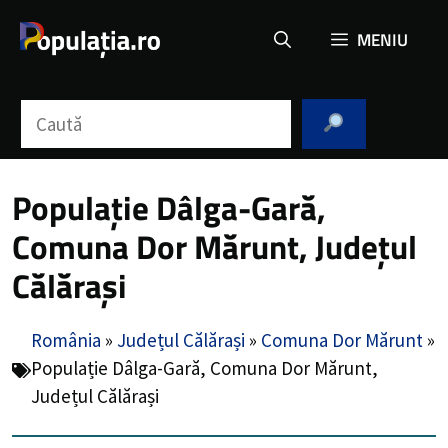
Sari
MENIU
la
conținut
Caută
Populație Dâlga-Gară,
Comuna Dor Mărunt, Județul
Călărași
România
»
Județul Călărași
»
Comuna Dor Mărunt
»
Populație Dâlga-Gară, Comuna Dor Mărunt,
Județul Călărași