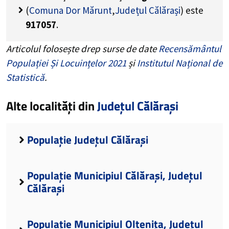
(
Comuna Dor Mărunt
,
Județul Călărași
) este
917057
.
Articolul folosește drep surse de date
Recensământul
Populației Și Locuințelor 2021
și
Institutul Național de
Statistică
.
Alte localități din
Județul Călărași
Populație Județul Călărași
Populație Municipiul Călărași, Județul
Călărași
Populație Municipiul Oltenița, Județul