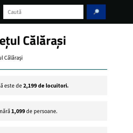
Caută
țul Călărași
 Călărași
dă este de
2,199
de locuitori.
umără
1,099
de persoane.