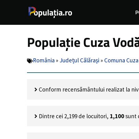
Sari
P
la
conținut
Populație Cuza Vodă
România
»
Județul Călărași
»
Comuna Cuza
Conform recensământului realizat la nivel
Dintre cei
2,199
de locuitori,
1,100
sunt 