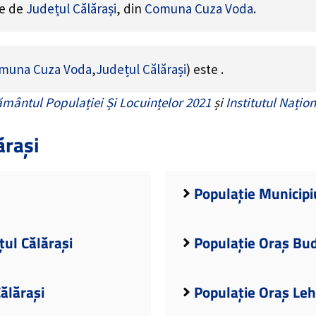
ne de
Județul Călărași
, din
Comuna Cuza Voda
.
muna Cuza Voda
,
Județul Călărași
) este
.
mântul Populației Și Locuințelor 2021
și
Institutul Națion
ărași
Populație Municipiu
țul Călărași
Populație Oraș Bud
ălărași
Populație Oraș Lehl