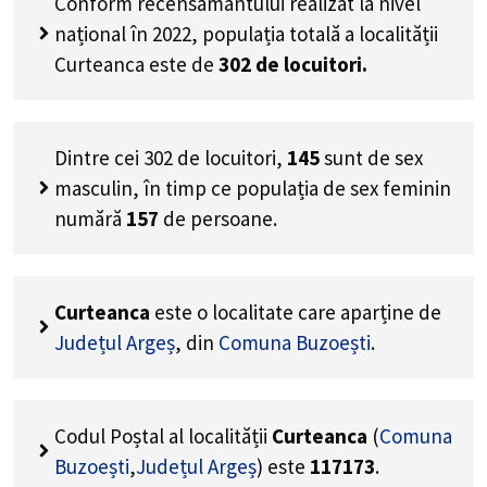
Conform recensământului realizat la nivel
național în 2022, populația totală a localității
Curteanca este de
302
de locuitori.
Dintre cei
302
de locuitori,
145
sunt de sex
masculin, în timp ce populația de sex feminin
numără
157
de persoane.
Curteanca
este o localitate care aparține de
Județul Argeș
, din
Comuna Buzoești
.
Codul Poștal al localității
Curteanca
(
Comuna
Buzoești
,
Județul Argeș
) este
117173
.