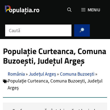
Sari
MENIU
la
conținut
Caută
Populație Curteanca, Comuna
Buzoești, Județul Argeș
România
»
Județul Argeș
»
Comuna Buzoești
»
Populație Curteanca, Comuna Buzoești, Județul
Argeș