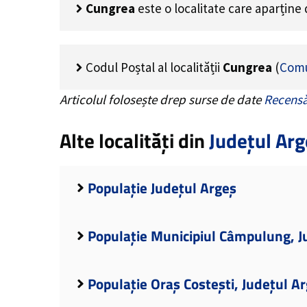
Cungrea
este o localitate care aparține
Codul Poștal al localității
Cungrea
(
Comu
Articolul folosește drep surse de date
Recensă
Alte localități din
Județul Arg
Populație Județul Argeș
Populație Municipiul Câmpulung, J
Populație Oraș Costești, Județul A