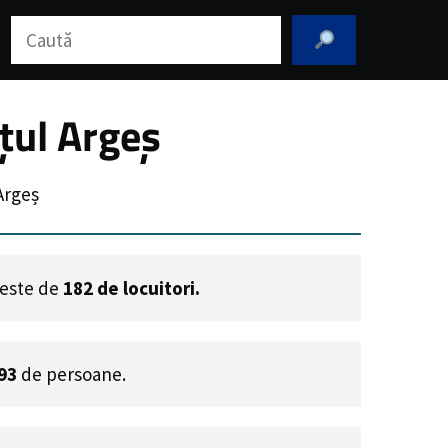
Caută
țul Argeș
Argeș
a este de
182
de locuitori.
93
de persoane.