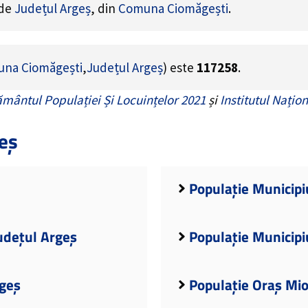
 de
Județul Argeș
, din
Comuna Ciomăgești
.
na Ciomăgești
,
Județul Argeș
) este
117258
.
mântul Populației Și Locuințelor 2021
și
Institutul Națion
eș
Populație Municipiu
udețul Argeș
Populație Municipi
rgeș
Populație Oraș Mio