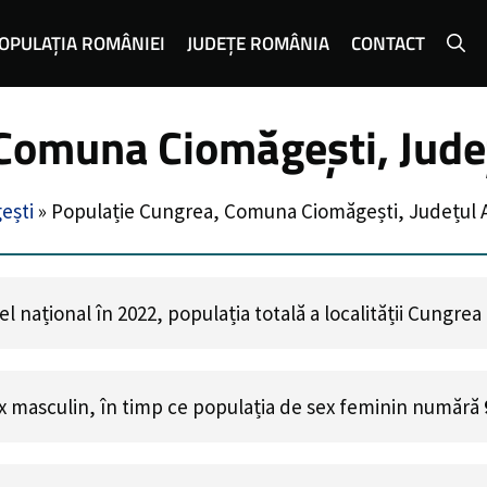
OPULAȚIA ROMÂNIEI
JUDEȚE ROMÂNIA
CONTACT
 Comuna Ciomăgești, Jude
ești
»
Populație Cungrea, Comuna Ciomăgești, Județul 
 național în 2022, populația totală a localității Cungre
x masculin, în timp ce populația de sex feminin numără