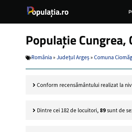
Sari
P
la
conținut
Populație Cungrea,
România
»
Județul Argeș
»
Comuna Ciomăg
Conform recensământului realizat la nivel
Dintre cei
182
de locuitori,
89
sunt de se