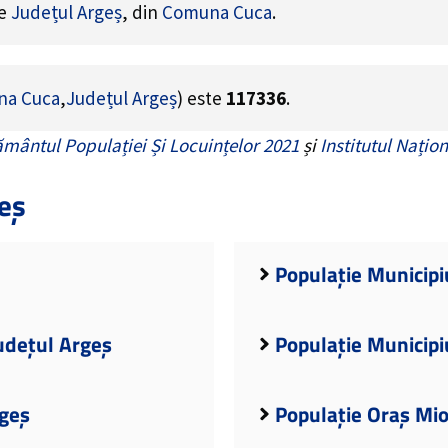
de
Județul Argeș
, din
Comuna Cuca
.
a Cuca
,
Județul Argeș
) este
117336
.
mântul Populației Și Locuințelor 2021
și
Institutul Națion
eș
Populație Municipiu
udețul Argeș
Populație Municipi
rgeș
Populație Oraș Mio