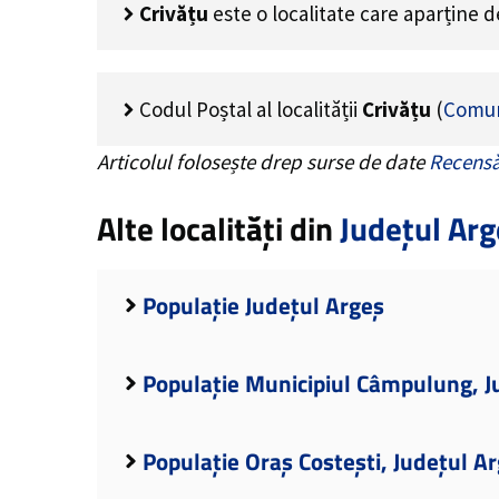
Crivățu
este o localitate care aparține 
Codul Poștal al localității
Crivățu
(
Comun
Articolul folosește drep surse de date
Recensă
Alte localități din
Județul Arg
Populație Județul Argeș
Populație Municipiul Câmpulung, J
Populație Oraș Costești, Județul A