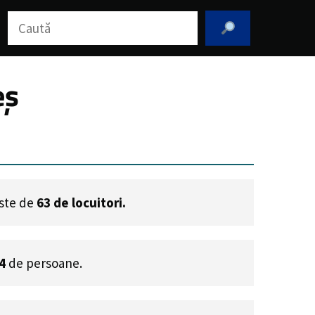
Caută
eș
este de
63
de locuitori.
4
de persoane.