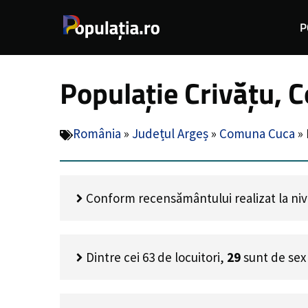
Sari
P
la
conținut
Populație Crivățu, 
România
»
Județul Argeș
»
Comuna Cuca
»
Conform recensământului realizat la nivel
Dintre cei
63
de locuitori,
29
sunt de sex