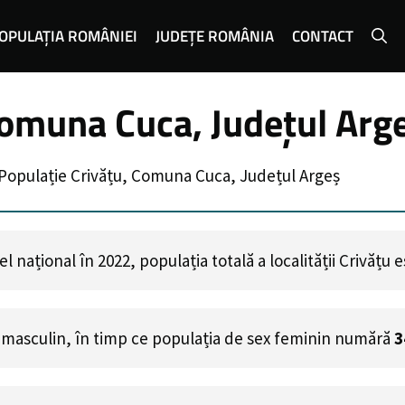
OPULAȚIA ROMÂNIEI
JUDEȚE ROMÂNIA
CONTACT
Comuna Cuca, Județul Arg
Populație Crivățu, Comuna Cuca, Județul Argeș
 național în 2022, populația totală a localității Crivățu 
 masculin, în timp ce populația de sex feminin numără
3