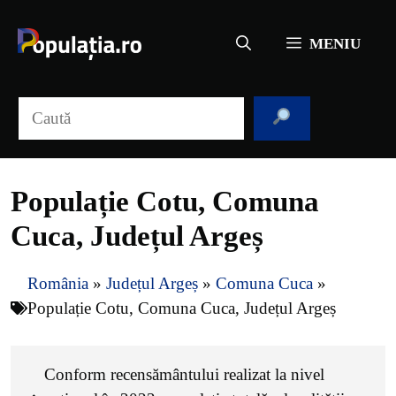
Sari
la
MENIU
conținut
Caută
Populație Cotu, Comuna
Cuca, Județul Argeș
România
»
Județul Argeș
»
Comuna Cuca
»
Populație Cotu, Comuna Cuca, Județul Argeș
Conform recensământului realizat la nivel