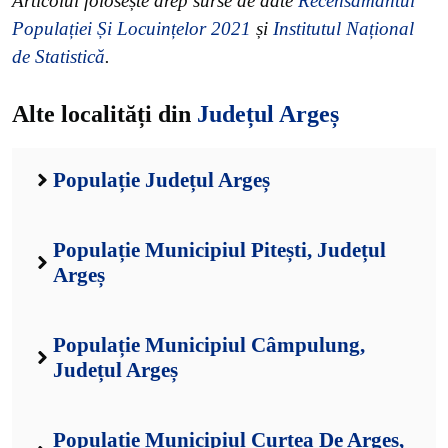
Articolul folosește drep surse de date
Recensământul
Populației Și Locuințelor 2021
și
Institutul Național
de Statistică
.
Alte localități din
Județul Argeș
Populație Județul Argeș
Populație Municipiul Pitești, Județul
Argeș
Populație Municipiul Câmpulung,
Județul Argeș
Populație Municipiul Curtea De Argeș,