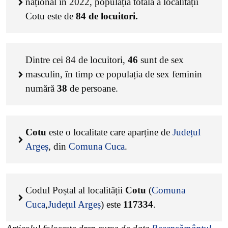
național în 2022, populația totală a localității
Cotu este de
84
de locuitori.
Dintre cei
84
de locuitori,
46
sunt de sex
masculin, în timp ce populația de sex feminin
numără
38
de persoane.
Cotu
este o localitate care aparține de
Județul
Argeș
, din
Comuna Cuca
.
Codul Poștal al localității
Cotu
(
Comuna
Cuca
,
Județul Argeș
) este
117334
.