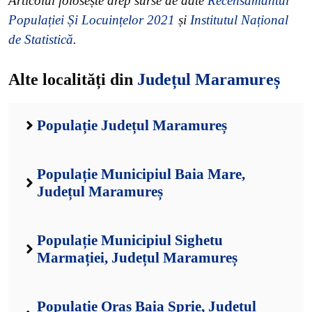
Articolul folosește drep surse de date
Recensământul
Populației Și Locuințelor 2021
și
Institutul Național
de Statistică
.
Alte localități din
Județul Maramureș
Populație Județul Maramureș
Populație Municipiul Baia Mare,
Județul Maramureș
Populație Municipiul Sighetu
Marmației, Județul Maramureș
Populație Oraș Baia Sprie, Județul