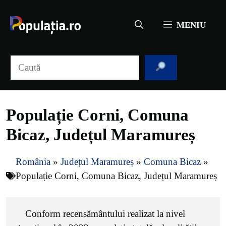
Sari
la
MENIU
conținut
Caută
Populație Corni, Comuna
Bicaz, Județul Maramureș
România
»
Județul Maramureș
»
Comuna Bicaz
»
Populație Corni, Comuna Bicaz, Județul Maramureș
Conform recensământului realizat la nivel