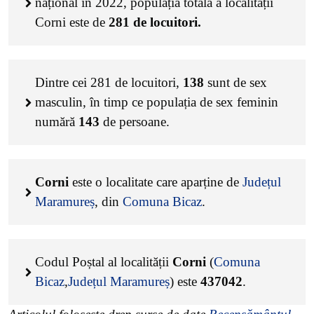
național în 2022, populația totală a localității
Corni este de
281
de locuitori.
Dintre cei
281
de locuitori,
138
sunt de sex
masculin, în timp ce populația de sex feminin
numără
143
de persoane.
Corni
este o localitate care aparține de
Județul
Maramureș
, din
Comuna Bicaz
.
Codul Poștal al localității
Corni
(
Comuna
Bicaz
,
Județul Maramureș
) este
437042
.