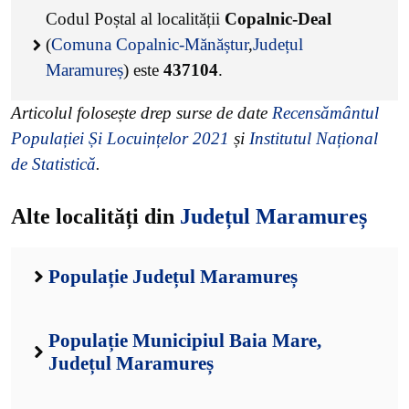
Codul Poștal al localității
Copalnic-Deal
(
Comuna Copalnic-Mănăștur
,
Județul
Maramureș
) este
437104
.
Articolul folosește drep surse de date
Recensământul
Populației Și Locuințelor 2021
și
Institutul Național
de Statistică
.
Alte localități din
Județul Maramureș
Populație Județul Maramureș
Populație Municipiul Baia Mare,
Județul Maramureș