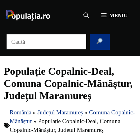
Sari
la
MENIU
conținut
Caută
Populație Copalnic-Deal,
Comuna Copalnic-Mănăștur,
Județul Maramureș
România
»
Județul Maramureș
»
Comuna Copalnic-
Mănăștur
»
Populație Copalnic-Deal, Comuna
Copalnic-Mănăștur, Județul Maramureș