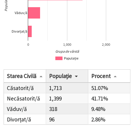
Populație
Văduv/ă
Divorțat/ă
0
1,000
2,000
Grupa de vârstă
Populație
Starea Civilă
Populație
Procent
Căsatorit/ă
1,713
51.07%
Necăsatorit/ă
1,399
41.71%
Văduv/ă
318
9.48%
Divorțat/ă
96
2.86%