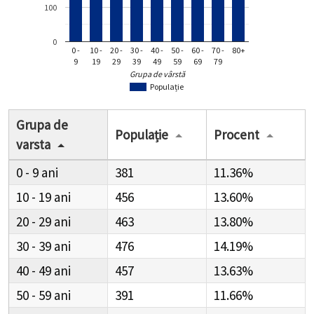
100
0
0 -
10 -
20 -
30 -
40 -
50 -
60 -
70 -
80+
9
19
29
39
49
59
69
79
Grupa de vârstă
Populație
Grupa de
Populație
Procent
varsta
0 - 9
381
11.36%
10 - 19
456
13.60%
20 - 29
463
13.80%
30 - 39
476
14.19%
40 - 49
457
13.63%
50 - 59
391
11.66%