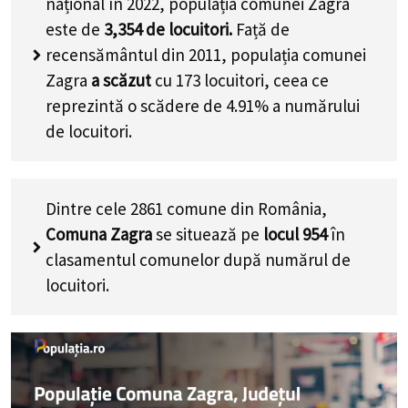
național în 2022, populația comunei Zagra
este de
3,354
de locuitori.
Față de
recensământul din 2011, populația comunei
Zagra
a scăzut
cu
173
locuitori, ceea ce
reprezintă o scădere de 4.91% a numărului
de locuitori
.
Dintre cele 2861 comune din România,
Comuna Zagra
se situează pe
locul 954
în
clasamentul comunelor după numărul de
locuitori.