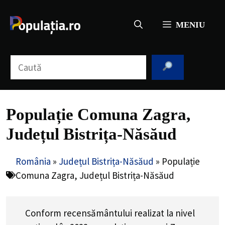
Sari
la
MENIU
conținut
Caută
Populație Comuna Zagra,
Județul Bistrița-Năsăud
România
»
Județul Bistrița-Năsăud
»
Populație
Comuna Zagra, Județul Bistrița-Năsăud
Conform recensământului realizat la nivel