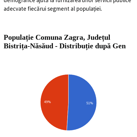
adecvate fiecărui segment al populației.
Populație Comuna Zagra, Județul
Bistrița-Năsăud
-
Distribuție
după Gen
49%
51%