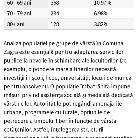
60 - 69
368
10.97%
70 - 79
234
6.98%
80+
128
3.82%
Analiza populației pe grupe de vârstă în
Comuna
Zagra
este esențială pentru adaptarea serviciilor
publice la nevoile în schimbare ale locuitorilor. De
exemplu, o pondere mare a tinerilor necesită
investiții în școli, licee, universități, locuri de muncă
pentru absolvenți. O populație îmbătrânită impune
măsuri privind asistența socială și medicală dedicată
vârstnicilor. Autoritățile pot regândi amenajările
urbane, programele culturale, opțiunile de
petrecere a timpului liber în funcție de vârsta
cetățenilor. Astfel, înțelegerea structurii
demografice ajută la furnizarea unor servicii publice