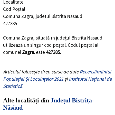
Localitate
Cod Poștal
Comuna Zagra, judetul Bistrita Nasaud
427385
Comuna Zagra, situată în județul Bistrita Nasaud
utilizează un singur cod poștal. Codul poștal al
comunei
Zagra.
este
427385.
Articolul folosește drep surse de date
Recensământul
Populației Și Locuințelor 2021
și
Institutul Național de
Statistică
.
Alte localități din
Județul Bistrița-
Năsăud