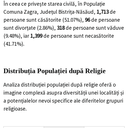
În ceea ce privește starea civilă, în Populație
Comuna Zagra, Județul Bistrița-Năsăud,
1,713
de
persoane
sunt căsătorite (
51.07%
),
96
de
persoane
sunt divorțate (
2.86%
),
318
de
persoane
sunt văduve
(
9.48%
), iar
1,399
de
persoane
sunt necasătorite
(
41.71%
).
Distribuția Populației
după Religie
Analiza distribuției populației după religie oferă o
imagine complexă asupra diversității unei localități și
a potențialelor nevoi specifice ale diferitelor grupuri
religioase.