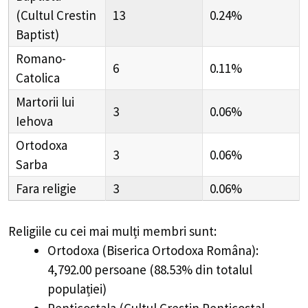
(Cultul Crestin
13
0.24%
Baptist)
Romano-
6
0.11%
Catolica
Martorii lui
3
0.06%
Iehova
Ortodoxa
3
0.06%
Sarba
Fara religie
3
0.06%
Religiile cu cei mai mulți membri sunt:
Ortodoxa (Biserica Ortodoxa Româna):
4,792.00 persoane (88.53% din totalul
populației)