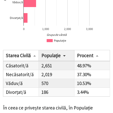
Văduv/ă
Divorțat/ă
0
1,000
2,000
3,000
Grupa de vârstă
Populație
Starea Civilă
Populație
Procent
Căsatorit/ă
2,651
48.97%
Necăsatorit/ă
2,019
37.30%
Văduv/ă
570
10.53%
Divorțat/ă
186
3.44%
În ceea ce privește starea civilă, în Populație