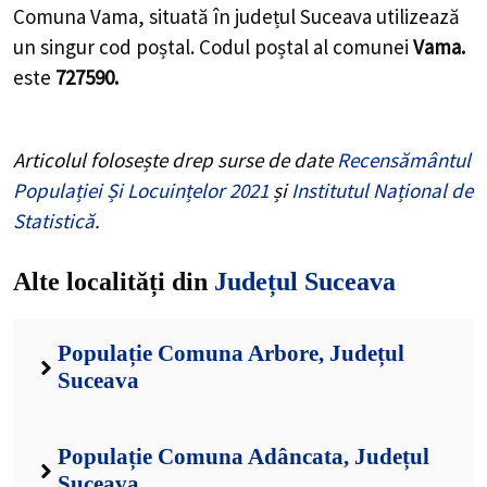
Comuna Vama, situată în județul Suceava utilizează
un singur cod poștal. Codul poștal al comunei
Vama.
este
727590.
Articolul folosește drep surse de date
Recensământul
Populației Și Locuințelor 2021
și
Institutul Național de
Statistică
.
Alte localități din
Județul Suceava
Populație Comuna Arbore, Județul
Suceava
Populație Comuna Adâncata, Județul
Suceava