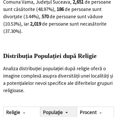
Comuna Vama, Județul Suceava,
2,651
de
persoane
sunt căsătorite (
48.97%
),
186
de
persoane
sunt
divorțate (
3.44%
),
570
de
persoane
sunt văduve
(
10.53%
), iar
2,019
de
persoane
sunt necasătorite
(
37.30%
).
Distribuția Populației
după Religie
Analiza distribuției populației după religie oferă o
imagine complexă asupra diversității unei localități și
a potențialelor nevoi specifice ale diferitelor grupuri
religioase.
Religie
Populație
Procent