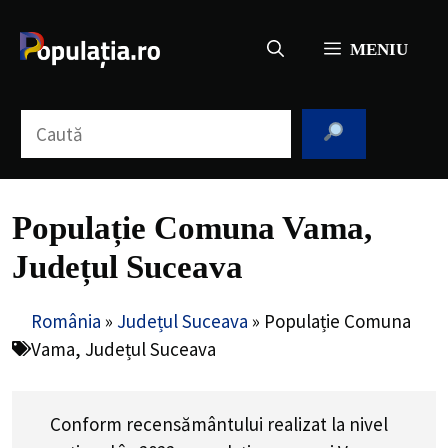
Sari
la
MENIU
conținut
Caută
Populație Comuna Vama,
Județul Suceava
România
»
Județul Suceava
»
Populație Comuna
Vama, Județul Suceava
Conform recensământului realizat la nivel