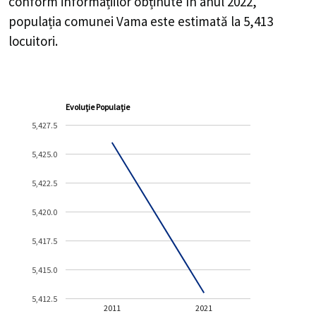
conform informațiilor obținute în anul 2022,
populația comunei Vama este estimată la
5,413
locuitori.
Evoluție Populație
5,427.5
5,425.0
5,422.5
5,420.0
5,417.5
5,415.0
5,412.5
2011
2021