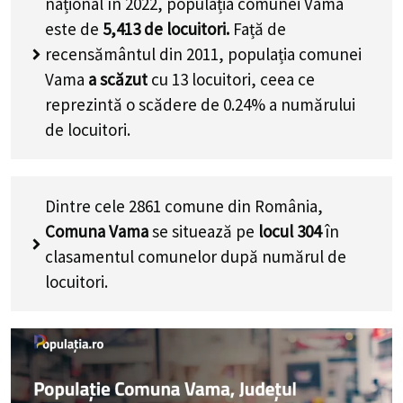
național în 2022, populația comunei Vama
este de
5,413
de locuitori.
Față de
recensământul din 2011, populația comunei
Vama
a scăzut
cu
13
locuitori, ceea ce
reprezintă o scădere de 0.24% a numărului
de locuitori
.
Dintre cele 2861 comune din România,
Comuna Vama
se situează pe
locul 304
în
clasamentul comunelor după numărul de
locuitori.