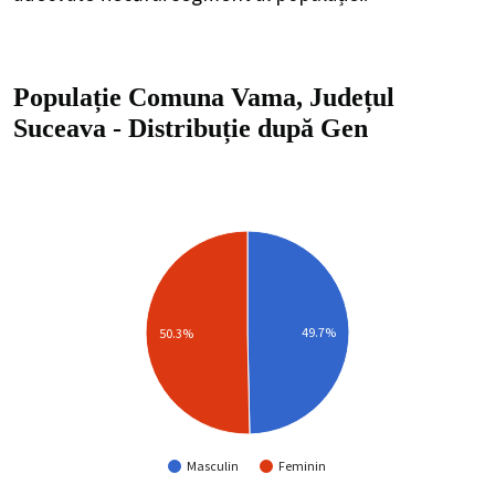
Populație Comuna Vama, Județul
Suceava
-
Distribuție
după Gen
49.7%
50.3%
Masculin
Feminin