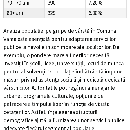
70 - 79
390
7.20%
80+
329
6.08%
Analiza populației pe grupe de vârstă în
Comuna
Vama
este esențială pentru adaptarea serviciilor
publice la nevoile în schimbare ale locuitorilor. De
exemplu, o pondere mare a tinerilor necesită
investiții în școli, licee, universități, locuri de muncă
pentru absolvenți. O populație îmbătrânită impune
măsuri privind asistența socială și medicală dedicată
vârstnicilor. Autoritățile pot regândi amenajările
urbane, programele culturale, opțiunile de
petrecere a timpului liber în funcție de vârsta
cetățenilor. Astfel, înțelegerea structurii
demografice ajută la furnizarea unor servicii publice
adecvate fiecărui segment al populației.