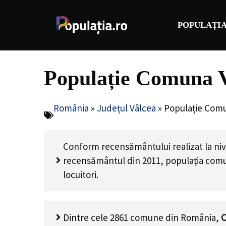
Sari
la
POPULAȚIA
conținut
Populație Comuna V
România
»
Județul Vâlcea
»
Populație Comu
Conform recensământului realizat la niv
recensământul din 2011, populația com
locuitori
.
Dintre cele 2861 comune din România,
C