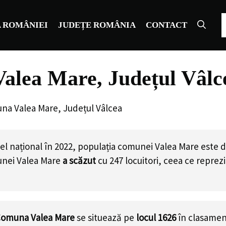
C
 ROMÂNIEI
JUDEȚE ROMÂNIA
CONTACT
alea Mare, Județul Vâlc
na Valea Mare, Județul Vâlcea
el național în 2022, populația comunei Valea Mare este 
unei Valea Mare
a scăzut
cu
247
locuitori, ceea ce repre
omuna Valea Mare
se situează pe
locul 1626
în clasamen