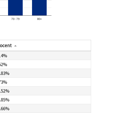
70 - 79
80+
ocent
14%
52%
.83%
73%
.52%
.85%
.66%