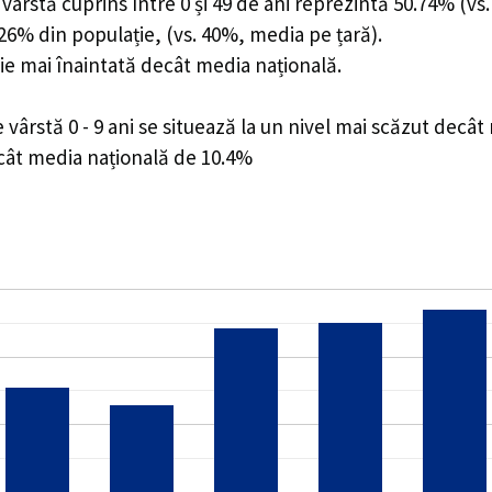
ârstă cuprins între 0 și 49 de ani reprezintă 50.74% (vs.
9.26% din populație, (vs. 40%, media pe țară).
ie mai înaintată decât media națională.
ârstă 0 - 9 ani se situează la un nivel mai scăzut decât
ecât media națională de 10.4%