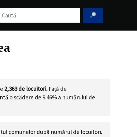
aută
ea
de
2,363
de locuitori.
Față de
zintă o scădere de 9.46% a numărului de
tul comunelor după numărul de locuitori.