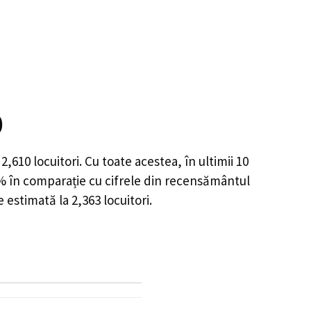
)
e
2,610
locuitori. Cu toate acestea, în ultimii 10
6%
în comparație cu cifrele din recensământul
e estimată la
2,363
locuitori.