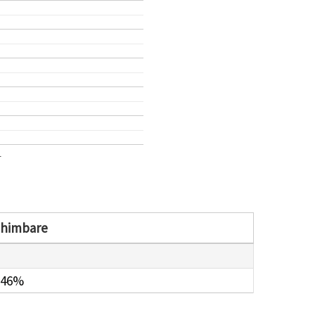
1
chimbare
.46%