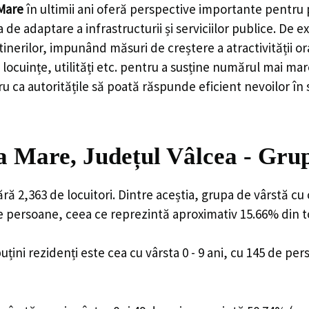
Mare
în ultimii ani oferă perspective importante pentru p
 de adaptare a infrastructurii și serviciilor publice. D
rilor, impunând măsuri de creștere a atractivității ora
locuințe, utilități etc. pentru a susține numărul mai mar
u ca autoritățile să poată răspunde eficient nevoilor în
 Mare, Județul Vâlcea - Gru
ă 2,363 de locuitori. Dintre aceștia, grupa de vârstă cu
de persoane, ceea ce reprezintă aproximativ 15.66% din to
uțini rezidenți este cea cu vârsta 0 - 9 ani, cu 145 de pe