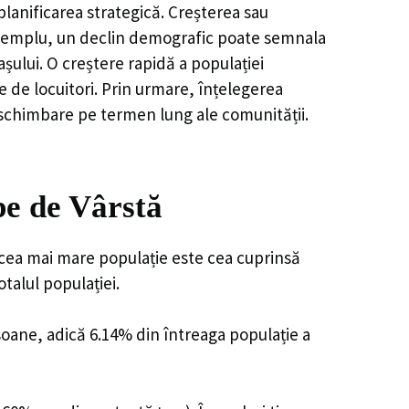
lanificarea strategică. Creșterea sau
e exemplu, un declin demografic poate semnala
șului. O creștere rapidă a populației
e de locuitori. Prin urmare, înțelegerea
 schimbare pe termen lung ale comunității.
pe de Vârstă
 cea mai mare populație este cea cuprinsă
talul populației.
rsoane, adică 6.14% din întreaga populație a