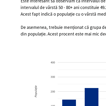
Este interesant să observăm că intervalul de v
intervalul de vârstă 50 - 80+ ani constituie 4
Acest fapt indică o populație cu o vârstă med
De asemenea, trebuie menționat că grupa de v
din populație. Acest procent este mai mic d
400
300
Populație
200
100