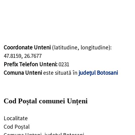
Coordonate Unteni
(latitudine, longitudine):
47.8159
,
26.7677
Prefix Telefon Unteni:
0231
Comuna Unteni
este situată în
județul Botosani
Cod Poștal comunei Unțeni
Localitate
Cod Poștal
Comuna Unțeni, judetul Botosani