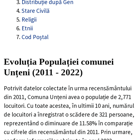
Distribuție după Gen
Stare Civilă
Religii
Etnii
Cod Poștal
Evoluția Populației comunei
Unțeni (2011 - 2022)
Potrivit datelor colectate în urma recensământului
din 2011,
Comuna Unțeni
avea o populație de
2,771
locuitori. Cu toate acestea, în ultimii 10 ani, numărul
de locuitori a înregistrat o
scădere de
321
persoane,
reprezentând o
diminuare de 11.58%
în comparație
cu cifrele din recensământul din 2011. Prin urmare,