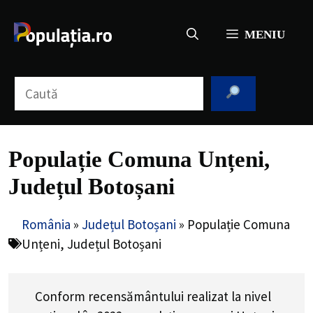
Sari
la
MENIU
conținut
Caută
Populație Comuna Unțeni,
Județul Botoșani
România
»
Județul Botoșani
»
Populație Comuna
Unțeni, Județul Botoșani
Conform recensământului realizat la nivel