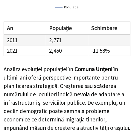
Populație
An
Populație
Schimbare
2011
2,771
2021
2,450
-11.58%
Analiza evoluției populației în
Comuna Unțeni
în
ultimii ani oferă perspective importante pentru
planificarea strategică. Creșterea sau scăderea
numărului de locuitori indică nevoia de adaptare a
infrastructurii și serviciilor publice. De exemplu, un
declin demografic poate semnala probleme
economice ce determină migrația tinerilor,
impunând măsuri de creștere a atractivității orașului.