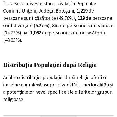
În ceea ce privește starea civilă, în Populație
Comuna Unțeni, Județul Botoșani,
1,219
de
persoane
sunt căsătorite (
49.76%
),
129
de
persoane
sunt divorțate (
5.27%
),
361
de
persoane
sunt văduve
(
14.73%
), iar
1,062
de
persoane
sunt necasătorite
(
43.35%
).
Distribuția Populației
după Religie
Analiza distribuției populației după religie oferă o
imagine complexă asupra diversității unei localități și
a potențialelor nevoi specifice ale diferitelor grupuri
religioase.