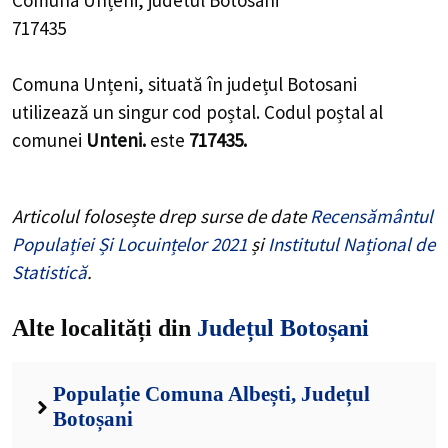
717435
Comuna Unțeni, situată în județul Botosani
utilizează un singur cod poștal. Codul poștal al
comunei
Unteni.
este
717435.
Articolul folosește drep surse de date
Recensământul
Populației Și Locuințelor 2021
și
Institutul Național de
Statistică
.
Alte localități din
Județul Botoșani
Populație Comuna Albești, Județul
Botoșani