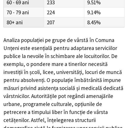
60 - 69
233
9.51%
70 - 79
224
9.14%
80+
207
8.45%
Analiza populației pe grupe de vârstă în
Comuna
Unțeni
este esențială pentru adaptarea serviciilor
publice la nevoile în schimbare ale locuitorilor. De
exemplu, o pondere mare a tinerilor necesită
investiții în școli, licee, universități, locuri de muncă
pentru absolvenți. O populație îmbătrânită impune
măsuri privind asistența socială și medicală dedicată
vârstnicilor. Autoritățile pot regândi amenajările
urbane, programele culturale, opțiunile de
petrecere a timpului liber în funcție de vârsta
cetățenilor. Astfel, înțelegerea structurii
demografice ajută la furnizarea unor servicii publice