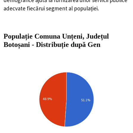
adecvate fiecărui segment al populației.
Populație Comuna Unțeni, Județul
Botoșani
-
Distribuție
după Gen
48.9%
51.1%