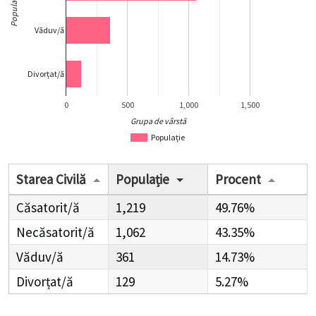
Populație
Văduv/ă
Divorțat/ă
0
500
1,000
1,500
Grupa de vârstă
Populație
Starea Civilă
Populație
Procent
Căsatorit/ă
1,219
49.76%
Necăsatorit/ă
1,062
43.35%
Văduv/ă
361
14.73%
Divorțat/ă
129
5.27%