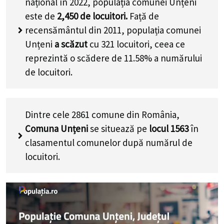
național în 2022, populația comunei Unțeni
este de
2,450
de locuitori.
Față de
recensământul din 2011, populația comunei
Unțeni
a scăzut
cu
321
locuitori, ceea ce
reprezintă o scădere de 11.58% a numărului
de locuitori
.
Dintre cele 2861 comune din România,
Comuna Unțeni
se situează pe
locul 1563
în
clasamentul comunelor după numărul de
locuitori.