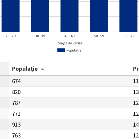
20 - 29
30 - 39
40 - 49
50 - 59
60 - 69
Grupa de vârstă
Populație
Populație
P
674
11
820
13
787
12
771
12
913
14
763
12