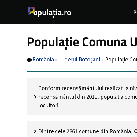
Sari
P
la
conținut
Populație Comuna U
România
»
Județul Botoșani
»
Populație Co
Conform recensământului realizat la niv
recensământul din 2011, populația com
locuitori
.
Dintre cele 2861 comune din România,