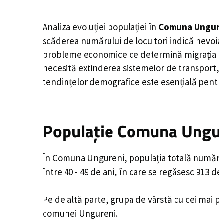
Analiza evoluției populației în
Comuna Ungur
scăderea numărului de locuitori indică nevoia
probleme economice ce determină migrația tine
necesită extinderea sistemelor de transport, 
tendințelor demografice este esențială pentr
Populație Comuna Ungur
În Comuna Ungureni, populația totală numără 
între 40 - 49 de ani, în care se regăsesc 913 
Pe de altă parte, grupa de vârstă cu cei mai p
comunei Ungureni.