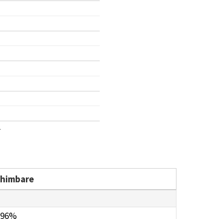
1
chimbare
.96%