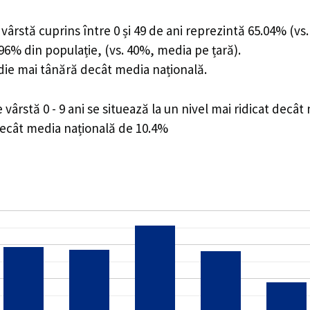
ârstă cuprins între 0 și 49 de ani reprezintă 65.04% (vs.
4.96% din populație, (vs. 40%, media pe țară).
edie mai tânără decât media națională.
rstă 0 - 9 ani se situează la un nivel mai ridicat decât
decât media națională de 10.4%