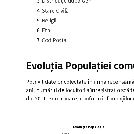
Distribuție după Gen
Stare Civilă
Religii
Etnii
Cod Poștal
Evoluția Populației co
Potrivit datelor colectate în urma recensămâ
ani, numărul de locuitori a înregistrat o
scăd
din 2011. Prin urmare, conform informațiilor
Evoluție Populație