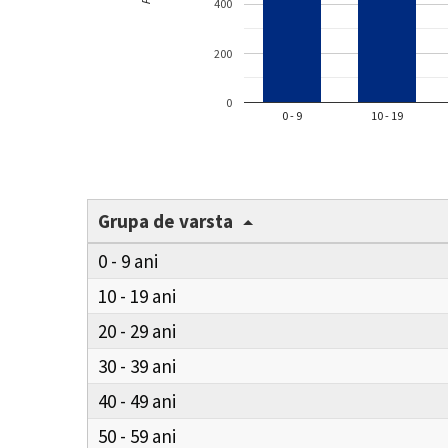
400
200
0
0 - 9
10 - 19
Grupa de varsta
0 - 9
10 - 19
20 - 29
30 - 39
40 - 49
50 - 59