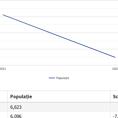
2011
202
Populație
Populație
S
6,623
6,096
-7