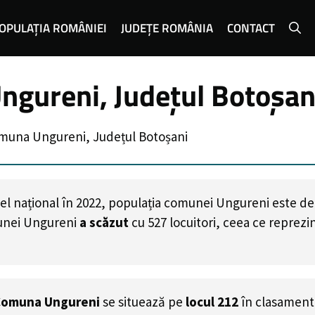
OPULAȚIA ROMÂNIEI
JUDEȚE ROMÂNIA
CONTACT
ngureni, Județul Botoșan
muna Ungureni, Județul Botoșani
el național în 2022, populația comunei Ungureni este d
unei Ungureni
a scăzut
cu
527
locuitori, ceea ce reprez
Comuna Ungureni
se situează pe
locul 212
în clasament