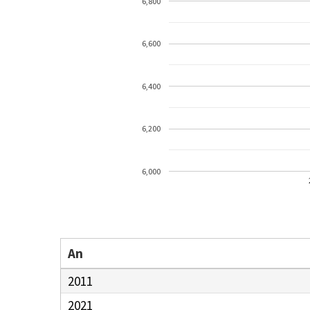
6,800
6,600
6,400
6,200
6,000
An
2011
2021