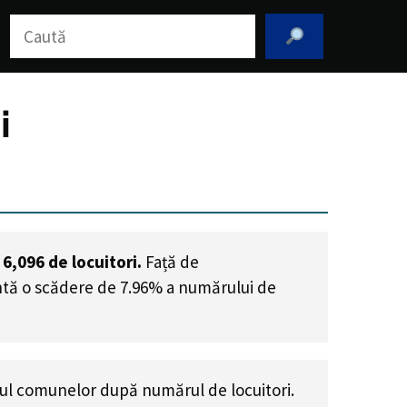
Caută
i
e
6,096
de locuitori.
Față de
intă o scădere de 7.96% a numărului de
ul comunelor după numărul de locuitori.