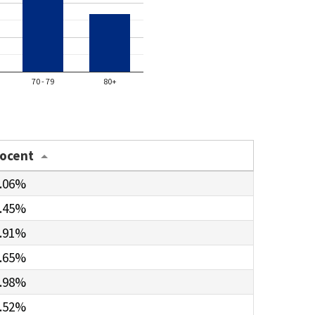
70 - 79
80+
rocent
.06%
.45%
.91%
.65%
.98%
.52%