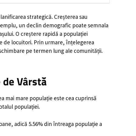
lanificarea strategică. Creșterea sau
e exemplu, un declin demografic poate semnala
șului. O creștere rapidă a populației
e de locuitori. Prin urmare, înțelegerea
 schimbare pe termen lung ale comunității.
 de Vârstă
cea mai mare populație este cea cuprinsă
talul populației.
soane, adică 5.56% din întreaga populație a