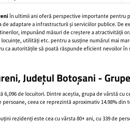
eni
în ultimii ani oferă perspective importante pentru p
 de adaptare a infrastructurii și serviciilor publice. D
rilor, impunând măsuri de creștere a atractivității ora
locuințe, utilități etc. pentru a susține numărul mai mar
u ca autoritățile să poată răspunde eficient nevoilor în
eni, Județul Botoșani - Grupe
6,096 de locuitori. Dintre aceștia, grupa de vârstă cu 
de persoane, ceea ce reprezintă aproximativ 14.98% din to
uțini rezidenți este cea cu vârsta 80+ ani, cu 339 de per