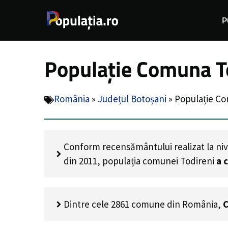
Sari
P
la
conținut
Populație Comuna To
România
»
Județul Botoșani
»
Populație Co
Conform recensământului realizat la niv
din 2011, populația comunei Todireni
a 
Dintre cele 2861 comune din România,
C