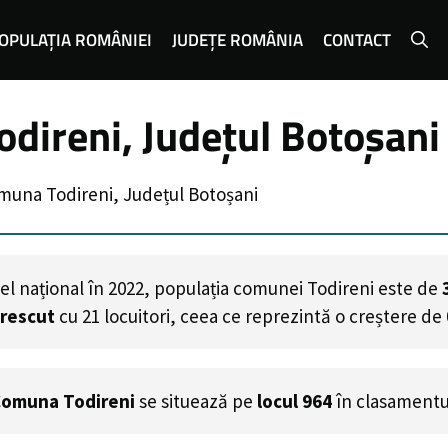
OPULAȚIA ROMÂNIEI
JUDEȚE ROMÂNIA
CONTACT
direni, Județul Botoșani
muna Todireni, Județul Botoșani
el național în 2022, populația comunei Todireni este de
crescut
cu
21
locuitori, ceea ce reprezintă o creștere de
omuna Todireni
se situează pe
locul 964
în clasamentu