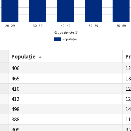
20 - 29
30 - 39
40 - 49
50 - 59
60 - 69
Grupa de vârstă
Populație
Populație
P
406
12
465
13
410
12
412
12
498
14
388
11
309
9.