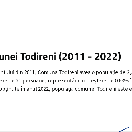
unei Todireni (2011 - 2022)
ntului din 2011,
Comuna Todireni
avea o populație de
3,
tere de
21
persoane, reprezentând o
creștere de 0.63%
î
 obținute în anul 2022, populația comunei Todireni este 