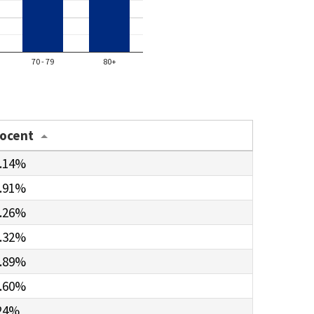
70 - 79
80+
rocent
.14%
.91%
.26%
.32%
.89%
.60%
24%