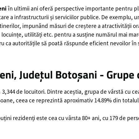
eni
în ultimii ani oferă perspective importante pentru pl
are a infrastructurii și serviciilor publice. De exemplu
rilor, impunând măsuri de creștere a atractivității ora
locuințe, utilități etc. pentru a susține numărul mai mar
u ca autoritățile să poată răspunde eficient nevoilor în
ni, Județul Botoșani - Grupe 
,344 de locuitori. Dintre aceștia, grupa de vârstă cu c
rsoane, ceea ce reprezintă aproximativ 14.89% din totalul
uțini rezidenți este cea cu vârsta 80+ ani, cu 179 de per