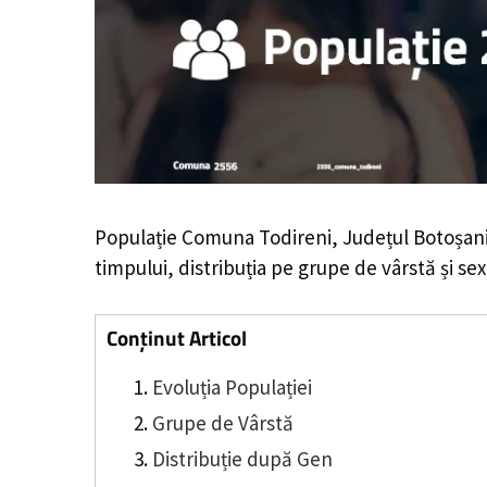
Populație Comuna Todireni, Județul Botoșani
timpului, distribuția pe grupe de vârstă și sex
Conținut Articol
Evoluția Populației
Grupe de Vârstă
Distribuție după Gen