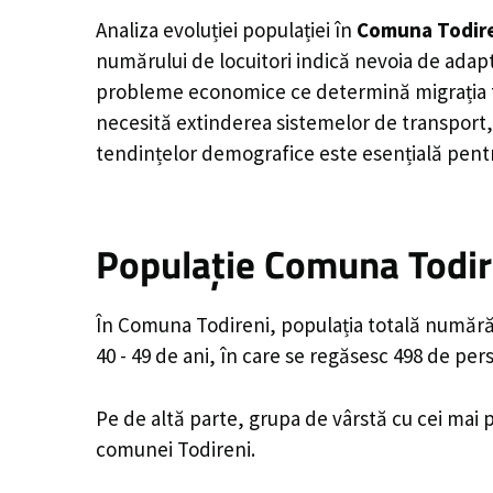
Analiza evoluției populației în
Comuna Todir
numărului de locuitori indică nevoia de adapt
probleme economice ce determină migrația tine
necesită extinderea sistemelor de transport, 
tendințelor demografice este esențială pentr
Populație Comuna Todire
În Comuna Todireni, populația totală numără 3
40 - 49 de ani, în care se regăsesc 498 de pe
Pe de altă parte, grupa de vârstă cu cei mai p
comunei Todireni.