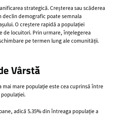
anificarea strategică. Creșterea sau scăderea
, un declin demografic poate semnala
șului. O creștere rapidă a populației
e de locuitori. Prin urmare, înțelegerea
 schimbare pe termen lung ale comunității.
de Vârstă
ea mai mare populație este cea cuprinsă între
 populației.
soane, adică 5.35% din întreaga populație a