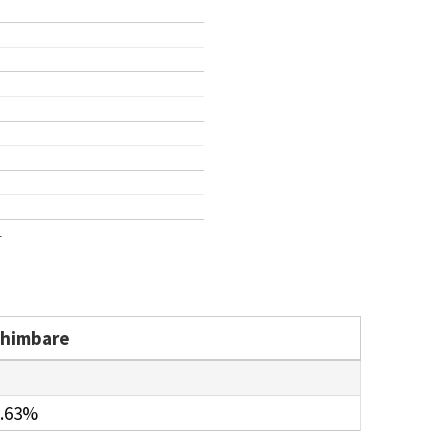
1
chimbare
.63%