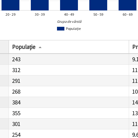
20 - 29
30 - 39
40 - 49
50 - 59
60 - 69
Grupa de vârstă
Populație
Populație
Pr
243
9.
312
11
291
11
268
10
384
14
355
13
301
11
254
9.