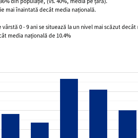
3.36% din populație, (vs. 40%, media pe țară).
ie mai înaintată decât media națională.
ârstă 0 - 9 ani se situează la un nivel mai scăzut decât
ecât media națională de 10.4%