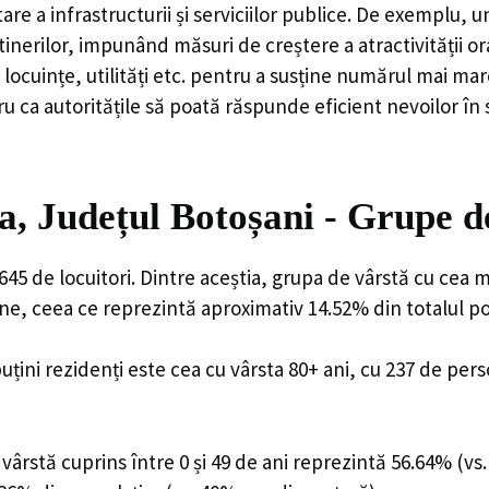
are a infrastructurii și serviciilor publice. De exemplu
rilor, impunând măsuri de creștere a atractivității ora
locuințe, utilități etc. pentru a susține numărul mai mar
u ca autoritățile să poată răspunde eficient nevoilor în
a, Județul Botoșani - Grupe d
45 de locuitori. Dintre aceștia, grupa de vârstă cu cea 
ane, ceea ce reprezintă aproximativ 14.52% din totalul po
uțini rezidenți este cea cu vârsta 80+ ani, cu 237 de per
ârstă cuprins între 0 și 49 de ani reprezintă 56.64% (vs.