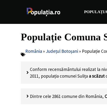
Sari
la
POPULAȚIA
conținut
Populație Comuna Su
România
»
Județul Botoșani
»
Populație Co
Conform recensământului realizat la nive
2011, populația comunei Sulița
a scăzut
Dintre cele 2861 comune din România,
C