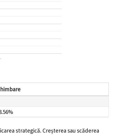
1
chimbare
3.56%
ficarea strategică. Creșterea sau scăderea