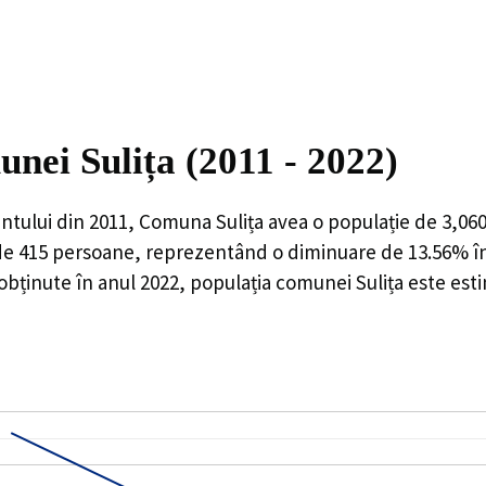
unei Sulița (2011 - 2022)
ntului din 2011,
Comuna Sulița
avea o populație de
3,06
de
415
persoane, reprezentând o
diminuare de 13.56%
î
obținute în anul 2022, populația comunei Sulița este est