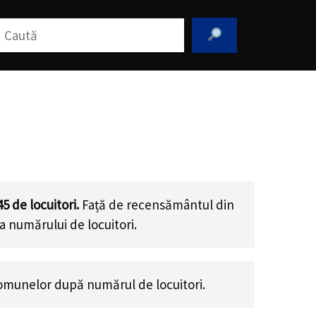
aută
45
de locuitori.
Față de recensământul din
a numărului de locuitori
.
omunelor după numărul de locuitori.