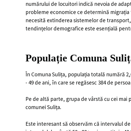
numărului de locuitori indică nevoia de adapt
probleme economice ce determină migrația tine
necesită extinderea sistemelor de transport, 
tendințelor demografice este esențială pentr
Populație Comuna Suliț
În Comuna Sulița, populația totală numără 2,6
- 49 de ani, în care se regăsesc 384 de perso
Pe de altă parte, grupa de vârstă cu cei mai p
comunei Sulița.
Este interesant să observăm că intervalul de v