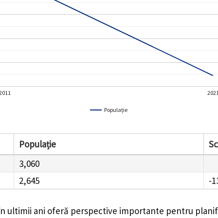
2011
202
Populație
Populație
S
3,060
2,645
-1
n ultimii ani oferă perspective importante pentru plani