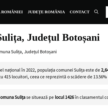
C
 ROMÂNIEI
JUDEȚE ROMÂNIA
CONTACT
lița, Județul Botoșani
muna Sulița, Județul Botoșani
l național în 2022, populația comunei Sulița este de
2,6
cu
415
locuitori, ceea ce reprezintă o scădere de 13.56% 
omuna Sulița
se situează pe
locul 1426
în clasamentul c