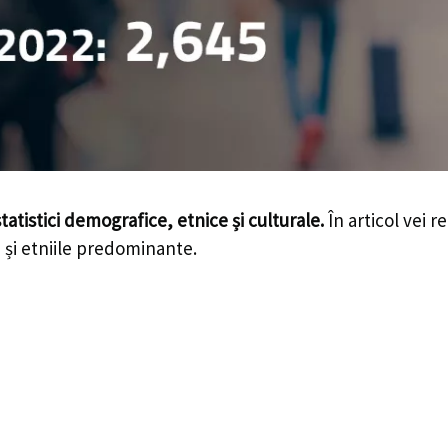
statistici demografice, etnice și culturale.
În articol vei r
le și etniile predominante.