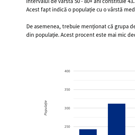
intervalul de vârstă 50 - 80+ ani constituie 4
Acest fapt indică o populație cu o vârstă med
De asemenea, trebuie menționat că grupa de v
din populație. Acest procent este mai mic d
400
350
Populație
300
250