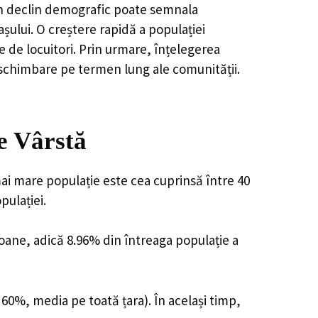
, un declin demografic poate semnala
șului. O creștere rapidă a populației
e de locuitori. Prin urmare, înțelegerea
 schimbare pe termen lung ale comunității.
e Vârstă
mai mare populație este cea cuprinsă între 40
pulației.
soane, adică 8.96% din întreaga populație a
 60%, media pe toată țara). În același timp,