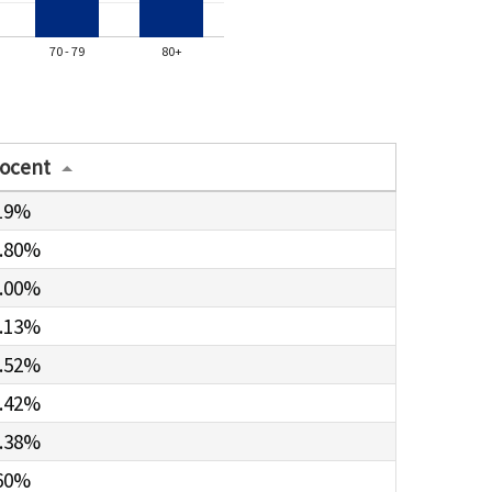
70 - 79
80+
ocent
19%
.80%
.00%
.13%
.52%
.42%
.38%
60%