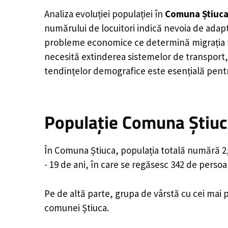
Analiza evoluției populației în
Comuna Știuc
numărului de locuitori indică nevoia de adapt
probleme economice ce determină migrația tine
necesită extinderea sistemelor de transport, 
tendințelor demografice este esențială pentr
Populație Comuna Știuca
În Comuna Știuca, populația totală numără 2,1
- 19 de ani, în care se regăsesc 342 de perso
Pe de altă parte, grupa de vârstă cu cei mai p
comunei Știuca.