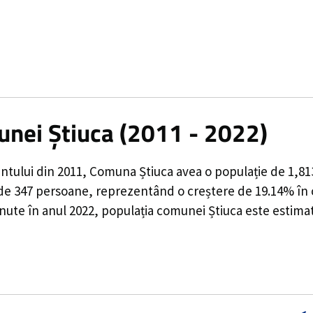
unei Știuca (2011 - 2022)
ntului din 2011,
Comuna Știuca
avea o populație de
1,81
 de
347
persoane, reprezentând o
creștere de 19.14%
în 
inute în anul 2022, populația comunei Știuca este estima