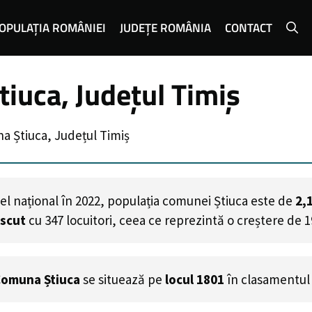
OPULAȚIA ROMÂNIEI
JUDEȚE ROMÂNIA
CONTACT
iuca, Județul Timiș
a Știuca, Județul Timiș
el național în 2022, populația comunei Știuca este de
2,
escut
cu
347
locuitori, ceea ce reprezintă o creștere de 
omuna Știuca
se situează pe
locul 1801
în clasamentul