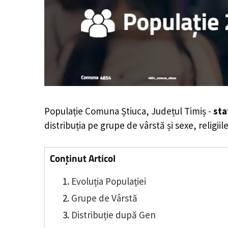
Populație Comuna Știuca, Județul Timiș -
sta
distribuția pe grupe de vârstă și sexe, religii
Conținut Articol
Evoluția Populației
Grupe de Vârstă
Distribuție după Gen