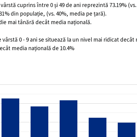
ârstă cuprins între 0 și 49 de ani reprezintă 73.19% (vs.
6.81% din populație, (vs. 40%, media pe țară).
edie mai tânără decât media națională.
rstă 0 - 9 ani se situează la un nivel mai ridicat decât
decât media națională de 10.4%