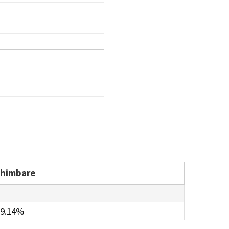
1
chimbare
9.14%